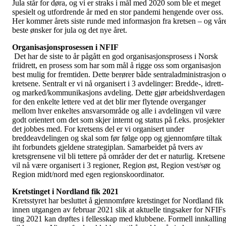
Jula står for døra, og vi er straks i mål med 2020 som ble et meget
spesielt og utfordrende år med en stor pandemi hengende over oss.
Her kommer årets siste runde med informasjon fra kretsen – og vår
beste ønsker for jula og det nye året.
Organisasjonsprosessen i NFIF
Det har de siste to år pågått en god organisasjonsprosess i Norsk
friidrett, en prosess som har som mål å rigge oss som organisasjon
best mulig for fremtiden. Dette berører både sentraladministrasjon 
kretsene. Sentralt er vi nå organisert i 3 avdelinger: Bredde-, idrett-
og marked/kommunikasjons avdeling. Dette gjør arbeidshverdagen
for den enkelte lettere ved at det blir mer flytende overganger
mellom hver enkeltes ansvarsområde og alle i avdelingen vil være
godt orientert om det som skjer internt og status på f.eks. prosjekter
det jobbes med. For kretsens del er vi organisert under
breddeavdelingen og skal som før følge opp og gjennomføre tiltak
iht forbundets gjeldene strategiplan. Samarbeidet på tvers av
kretsgrensene vil bli tettere på områder der det er naturlig. Kretsene
vil nå være organisert i 3 regioner, Region øst, Region vest/sør og
Region midt/nord med egen regionskoordinator.
Kretstinget i Nordland fik 2021
Kretsstyret har besluttet å gjennomføre kretstinget for Nordland fik
innen utgangen av februar 2021 slik at aktuelle tingsaker for NFIFs
ting 2021 kan drøftes i fellesskap med klubbene. Formell innkallin