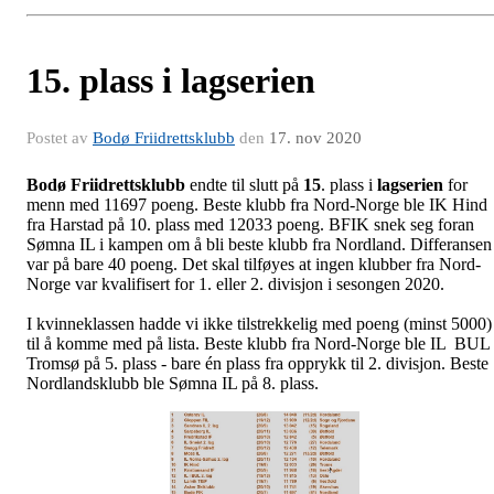
15. plass i lagserien
Postet av
Bodø Friidrettsklubb
den
17. nov 2020
Bodø Friidrettsklubb
endte til slutt på
15
. plass i
lagserien
for
menn med 11697 poeng. Beste klubb fra Nord-Norge ble IK Hind
fra Harstad på 10. plass med 12033 poeng. BFIK snek seg foran
Sømna IL i kampen om å bli beste klubb fra Nordland. Differansen
var på bare 40 poeng. Det skal tilføyes at ingen klubber fra Nord-
Norge var kvalifisert for 1. eller 2. divisjon i sesongen 2020.
I kvinneklassen hadde vi ikke tilstrekkelig med poeng (minst 5000)
til å komme med på lista. Beste klubb fra Nord-Norge ble IL BUL
Tromsø på 5. plass - bare én plass fra opprykk til 2. divisjon. Beste
Nordlandsklubb ble Sømna IL på 8. plass.