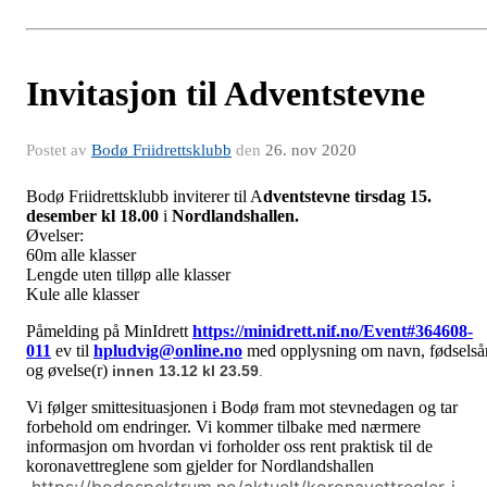
Invitasjon til Adventstevne
Postet av
Bodø Friidrettsklubb
den
26. nov 2020
Bodø Friidrettsklubb inviterer til A
dventstevne
tirsdag 15.
desember kl 18.00
i
Nordlandshallen.
Øvelser:
60m alle klasser
Lengde uten tilløp alle klasser
Kule alle klasser
Påmelding på MinIdrett
https://minidrett.nif.no/Event#364608-
011
ev til
hpludvig@online.no
med opplysning om navn, fødselså
og øvelse(r)
innen 13.12 kl 23.59
.
Vi følger smittesituasjonen i Bodø fram mot stevnedagen og tar
forbehold om endringer. Vi kommer tilbake med nærmere
informasjon om hvordan vi forholder oss rent praktisk til de
koronavettreglene som gjelder for Nordlandshallen
https://bodospektrum.no/aktuelt/koronavettregler-i-