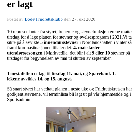
er lagt
Postet av
Bodø Friidrettsklubb
den
27. okt 2020
10 representanter fra styret, trenerne og stevnefunksjonærene møtte
tirsdag for å lage planen for stevner og øvelsesprogram i 2021.Vi ta
sikte på å avvikle
5 innendørsstevner
i Nordlandshallen i vinter så
framt koronasituasjonen tillater det.
4. mai starter
utendørssesongen
i Mørkvedlia, det blir i alt
9 eller 10
stevner på
tirsdager fra begynnelsen av mai til slutten av september.
Tinestafetten
er lagt til
tirsdag 11. mai,
og
Sparebank 1-
lekene
avvikles
14. og 15. august.
Så snart styret har vedtatt planen i neste uke og Friidrettskretsen har
godkjent stevnene, vil terminlista bli lagt ut på vår hjemmeside og i
Sportsadmin.