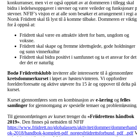
konkurranser, men vi er også opptatt av at dommeren i tillegg skal
bidra i ledelsesoppgaver i stevner og være veileder og funksjonær 
stevner. NFIF’s visjon er at alle som besøker et arrangement i regi 
Norsk Friidrett skal få lyst til å komme tilbake. Dommeren er viktig
for å oppnå at:
Friidrett skal være en attraktiv idrett for barn, ungdom og
voksne.
Friidrett skal skape og fremme idrettsglede, gode holdninger
og sunn vinnerkultur
Friidrett skal bidra positivt i samfunnet og ta et ansvar for det
der det er naturlig
Bodø Friidrettsklubb
inviterer
alle interesserte til å gjennomføre
kretsdommerkurset
i løpet av høsten/vinteren. Vi oppfordrer
foreldre/foresatte og aktive utøvere fra 15 år og oppover til delta på
kurset.
Kurset gjennomføres som en kombinasjon av
e-læring
og
felles
samlinger
for gjennomgang av spesielle temaer og problemløsning
Til gjennomføringen av kurset trenger du
«Friidrettens håndbok
2019»
. Den finnes på nettsiden til NFIF
https://www.friidrett.no/globalassets/aktivitet/dommer/dommerhan
ok-2018/handbok-komplett-pdf_norgesfriidrettsforbund_pdf_.pdf
V