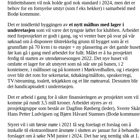
friidrettsbanen vil nok holde god nok standard i 2024, men det er
behov for en fornyelse utstyr (som f eks hekker) i samarbeid med
Bodø kommune.
Det er imidlertid byggingen av
et nytt målhus med lage
r i
underetasjen
som vil være det tyngste løftet for klubben. Arbeidet
med forprosjektet er godt i gang, og vi venter bare på svar på vår
søknad om å disponere tilstrekkelig grunn til bygget som år ei
grunnflate på 70 kvm i to etasjer + ny plassering av det gamle huset
før kan gå i gang med arbeidet for fullt. Målet er å ha prosjektet
ferdig til starten av utendørssesongen 2022. Det nye huset vil
omfatte et lager for alt utstyret som nå står ute på banen, i 2
konteinere, i målhuset og på kontoret i Mørkvedhallen, og i etasjen
over blir det rom for sekretariat, tidtaking/målfoto, speaker/regi,
TV/streaming, toalett, tekjøkken og et lite møteareal. Dessuten blir
det handicaptoalett i underetasjen.
Det er arbeid i gang for å sikre finansieringen av prosjektet som vil
komme på rundt 3,5 mill kroner. Arbeidet styres av ei
prosjektgruppe som består av Dagfinn Røsberg (leder), Sverre Skår
Hans Petter Ludvigsen og Bjørn Håvard Stamnes (Bodø kommune
Styret vil i sitt første møte i 2021 få seg forelagt et forslag om å
innkalle til ekstraordinært årsmøte i slutten av januar for å behandle
forslaget om å søke NM junior i 2024. Det har seg nemlig slik at 1.