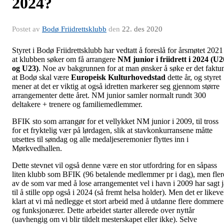
2024?
Postet av
Bodø Friidrettsklubb
den
22. des 2020
Styret i Bodø Friidrettsklubb har vedtatt å foreslå for årsmøtet 2021
at klubben søker om få arrangere
NM junior i friidrett i 2024 (U2
og U23)
. Noe av bakgrunnen for at man ønsker å søke er det fakt
at Bodø skal være
Europeisk Kulturhovedstad
dette år, og styret
mener at det er viktig at også idretten markerer seg gjennom større
arrangementer dette året. NM junior samler normalt rundt 300
deltakere + trenere og familiemedlemmer.
BFIK sto som arrangør for et vellykket NM junior i 2009, til tross
for et fryktelig vær på lørdagen, slik at stavkonkurransene måtte
utsettes til søndag og alle medaljeseremonier flyttes inn i
Mørkvedhallen.
Dette stevnet vil også denne være en stor utfordring for en såpass
liten klubb som BFIK (96 betalende medlemmer pr i dag), men fler
av de som var med å lose arrangementet vel i havn i 2009 har sagt j
til å stille opp også i 2024 (så fremt helsa holder). Men det er likeve
klart at vi må nedlegge et stort arbeid med å utdanne flere dommere
og funksjonærer. Dette arbeidet starter allerede over nyttår
(uavhengig om vi blir tildelt mesterskapet eller ikke). Selve