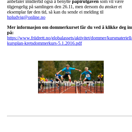
anbefaler imidlertid også å benytte
papirutgaven
som vil være
tilgjengelig på samlingen den 26.11, men dersom du ønsker et
eksemplar før den tid, så kan du sende ei melding til
hpludvig@online.no
Mer informasjon om dommerkurset får du ved å klikke deg in
på:
https://www.friidrett.no/globalassets/aktivitet/dommer/kursmateriell
kursplan-kretsdommerkurs-5.1.2016.pdf