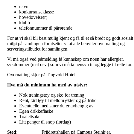
navn
konkurranseklasse
hovedøvelse(r)
klubb
telefonnummer til pårørende
For at vi skal bli best mulig kjent og få til et så bredt og godt sosialt
miljø på samlingen forutsetter vi at alle benytter overnatting og
serveringstilbudet for samlingen.
Vi må også ved påmelding få kunnskap om noen har allergier,
sykdommer (mat osv.) som vi må ta hensyn til og legge til rette for.
Overnatting skjer på Tingvold Hotel.
Hva må du minimum ha med av utstyr:
Nok treningstøy og sko for trening
Rent, tørt tøy til mellom økter og på fritid
Eventuelle medisiner du er avhengig av
Egen drikkeflaske
Toalettsaker
Litt penger til snop (lørdag)
Sted:
Friidrettshallen på Campus Steinkjer.