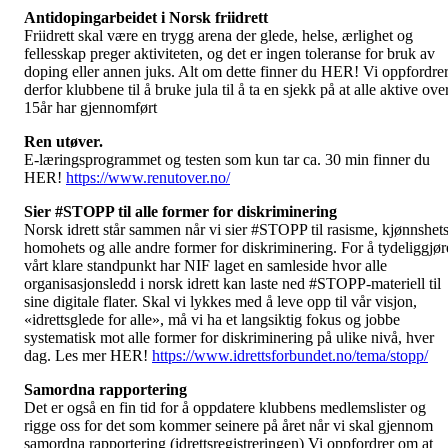
Antidopingarbeidet i Norsk friidrett
Friidrett skal være en trygg arena der glede, helse, ærlighet og
fellesskap preger aktiviteten, og det er ingen toleranse for bruk av
doping eller annen juks. Alt om dette finner du HER! Vi oppfordre
derfor klubbene til å bruke jula til å ta en sjekk på at alle aktive ove
15år har gjennomført
Ren utøver.
E-læringsprogrammet og testen som kun tar ca. 30 min finner du
HER!
https://www.renutover.no/
Sier #STOPP til alle former for diskriminering
Norsk idrett står sammen når vi sier #STOPP til rasisme, kjønnshets
homohets og alle andre former for diskriminering. For å tydeliggjør
vårt klare standpunkt har NIF laget en samleside hvor alle
organisasjonsledd i norsk idrett kan laste ned #STOPP-materiell til
sine digitale flater. Skal vi lykkes med å leve opp til vår visjon,
«idrettsglede for alle», må vi ha et langsiktig fokus og jobbe
systematisk mot alle former for diskriminering på ulike nivå, hver
dag. Les mer HER!
https://www.idrettsforbundet.no/tema/stopp/
Samordna rapportering
Det er også en fin tid for å oppdatere klubbens medlemslister og
rigge oss for det som kommer seinere på året når vi skal gjennom
samordna rapportering (idrettsregistreringen) Vi oppfordrer om at