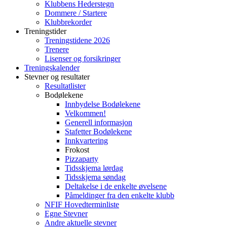
Klubbens Hederstegn
Dommere / Startere
Klubbrekorder
Treningstider
Treningstidene 2026
Trenere
Lisenser og forsikringer
Treningskalender
Stevner og resultater
Resultatlister
Bodølekene
Innbydelse Bodølekene
Velkommen!
Generell informasjon
Stafetter Bodølekene
Innkvartering
Frokost
Pizzaparty
Tidsskjema lørdag
Tidsskjema søndag
Deltakelse i de enkelte øvelsene
Påmeldinger fra den enkelte klubb
NFIF Hovedterminliste
Egne Stevner
Andre aktuelle stevner