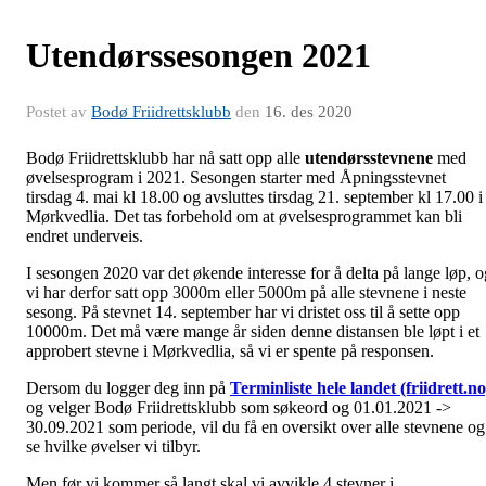
Utendørssesongen 2021
Postet av
Bodø Friidrettsklubb
den
16. des 2020
Bodø Friidrettsklubb har nå satt opp alle
utendørsstevnene
med
øvelsesprogram i 2021. Sesongen starter med Åpningsstevnet
tirsdag 4. mai kl 18.00 og avsluttes tirsdag 21. september kl 17.00 i
Mørkvedlia. Det tas forbehold om at øvelsesprogrammet kan bli
endret underveis.
I sesongen 2020 var det økende interesse for å delta på lange løp, o
vi har derfor satt opp 3000m eller 5000m på alle stevnene i neste
sesong. På stevnet 14. september har vi dristet oss til å sette opp
10000m. Det må være mange år siden denne distansen ble løpt i et
approbert stevne i Mørkvedlia, så vi er spente på responsen.
Dersom du logger deg inn på
Terminliste hele landet (friidrett.no
og velger Bodø Friidrettsklubb som søkeord og 01.01.2021 ->
30.09.2021 som periode, vil du få en oversikt over alle stevnene og
se hvilke øvelser vi tilbyr.
Men før vi kommer så langt skal vi avvikle 4 stevner i