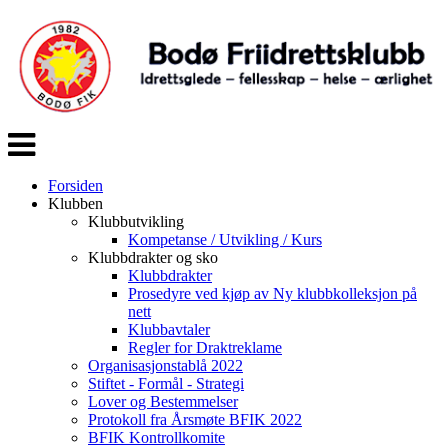
Veksle
navigasjon
Forsiden
Klubben
Klubbutvikling
Kompetanse / Utvikling / Kurs
Klubbdrakter og sko
Klubbdrakter
Prosedyre ved kjøp av Ny klubbkolleksjon på
nett
Klubbavtaler
Regler for Draktreklame
Organisasjonstablå 2022
Stiftet - Formål - Strategi
Lover og Bestemmelser
Protokoll fra Årsmøte BFIK 2022
BFIK Kontrollkomite