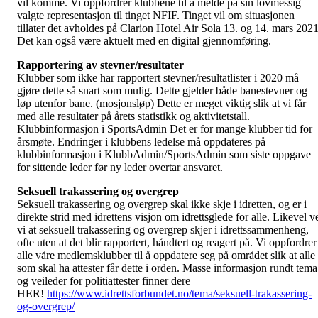
vil komme. Vi oppfordrer klubbene til å melde på sin lovmessig
valgte representasjon til tinget NFIF. Tinget vil om situasjonen
tillater det avholdes på Clarion Hotel Air Sola 13. og 14. mars 2021
Det kan også være aktuelt med en digital gjennomføring.
Rapportering av stevner/resultater
Klubber som ikke har rapportert stevner/resultatlister i 2020 må
gjøre dette så snart som mulig. Dette gjelder både banestevner og
løp utenfor bane. (mosjonsløp) Dette er meget viktig slik at vi får
med alle resultater på årets statistikk og aktivitetstall.
Klubbinformasjon i SportsAdmin Det er for mange klubber tid for
årsmøte. Endringer i klubbens ledelse må oppdateres på
klubbinformasjon i KlubbAdmin/SportsAdmin som siste oppgave
for sittende leder før ny leder overtar ansvaret.
Seksuell trakassering og overgrep
Seksuell trakassering og overgrep skal ikke skje i idretten, og er i
direkte strid med idrettens visjon om idrettsglede for alle. Likevel v
vi at seksuell trakassering og overgrep skjer i idrettssammenheng,
ofte uten at det blir rapportert, håndtert og reagert på. Vi oppfordrer
alle våre medlemsklubber til å oppdatere seg på området slik at alle
som skal ha attester får dette i orden. Masse informasjon rundt tema
og veileder for politiattester finner dere
HER!
https://www.idrettsforbundet.no/tema/seksuell-trakassering-
og-overgrep/