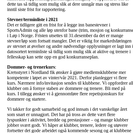
dette tas så tidlig som mulig slik at dere unngår mas og stress like
inntil siste frist for rapportering.
Stevner/terminliste i 2021
Det er tidligere gitt en frist for å legge inn banestevner i
SportsAdmin og alle løp utenfor bane (trim, mosjon og konkurrans
i Løp i Norge. Fristen utsettes til 31.desember da det er mange
stevner/løp som fortsatt mangler. Det er viktig for markedsføringen
av stevnet at øvelser og andre nødvendige opplysninger er lagt inn 
datosortert terminliste så tidlig som mulig slik at aktive og trenere i
fellesskap kan sette opp en god konkurranseplan.
Dommer- og trenerkurs
:
Kretsstyret i Nordland fik ønsker å gjøre medlemsklubbene mer
kompetente i løpet av vinter/vår 2021. Derfor planlegger vi flere
kurs. Nærmere info/invitasjon sendes til klubbene. Vi oppfordrer al
klubber om å fornye staben av dommere og trenere. Bli med på
kurs. I tillegg ønsker vi å gjennomføre flere repetisjonskurs for
dommere og startere.
Vi takker for godt samarbeid og god innsats i det vanskelige året
som snart er unnagjort. Det har på tross av dette vært flere
lyspunkter i aktivitet, bredde og prestasjoner – og mange klubber
jobber svært godt. Vi håper at klubber, trenere, ledere og utøvere
fortsetter det gode arbeidet også kommende sesong og at klubbene