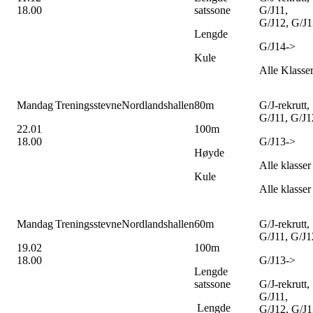
18.00
satssone
G/J11,
G/J12, G/J1
Lengde
G/J14->
Kule
Alle Klasse
Mandag
Treningsstevne
Nordlandshallen
80m
G/J-rekrutt,
G/J11, G/J1
22.01
100m
18.00
G/J13->
Høyde
Alle klasser
Kule
Alle klasser
Mandag
Treningsstevne
Nordlandshallen
60m
G/J-rekrutt,
G/J11, G/J1
19.02
100m
18.00
G/J13->
Lengde
satssone
G/J-rekrutt,
G/J11,
Lengde
G/J12, G/J1