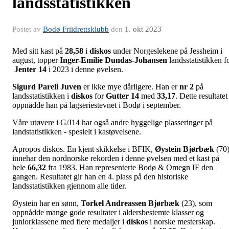
landsstatistikken
Postet av
Bodø Friidrettsklubb
den
1. okt 2023
Med sitt kast på
28,58
i
diskos
under Norgeslekene på Jessheim i
august, topper
Inger-Emilie Dundas-Johansen
landsstatistikken f
Jenter 14
i 2023 i denne øvelsen.
Sigurd Pareli Juven
er ikke mye dårligere. Han er
nr 2
på
landsstatistikken i
diskos
for
Gutter 14
med
33,17
. Dette resultatet
oppnådde han på lagseriestevnet i Bodø i september.
Våre utøvere i G/J14 har også andre hyggelige plasseringer på
landstatistikken - spesielt i kastøvelsene.
Apropos diskos. En kjent skikkelse i BFIK,
Øystein Bjørbæk
(70)
innehar den nordnorske rekorden i denne øvelsen med et kast på
hele
66,32
fra 1983. Han representerte Bodø & Omegn IF den
gangen. Resultatet gir han en 4. plass på den historiske
landsstatistikken gjennom alle tider.
Øystein har en sønn,
Torkel Andreassen Bjørbæk
(23), som
oppnådde mange gode resultater i aldersbestemte klasser og
juniorklassene med flere medaljer i
diskos
i norske mesterskap.