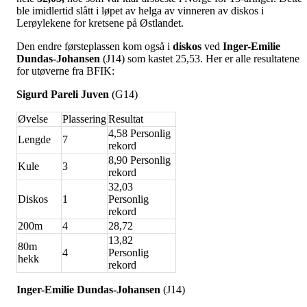
ble imidlertid slått i løpet av helga av vinneren av diskos i
Lerøylekene for kretsene på Østlandet.
Den endre førsteplassen kom også i
diskos
ved
Inger-Emilie
Dundas-Johansen
(J14) som kastet 25,53. Her er alle resultatene
for utøverne fra BFIK:
Sigurd Pareli Juven
(G14)
Øvelse
Plassering
Resultat
4,58 Personlig
Lengde
7
rekord
8,90 Personlig
Kule
3
rekord
32,03
Diskos
1
Personlig
rekord
200m
4
28,72
13,82
80m
4
Personlig
hekk
rekord
Inger-Emilie Dundas-Johansen
(J14)