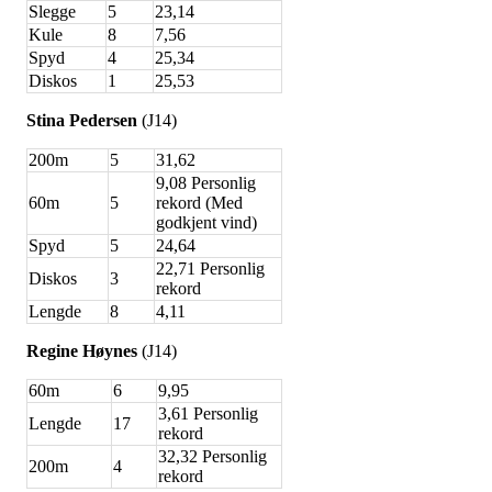
Slegge
5
23,14
Kule
8
7,56
Spyd
4
25,34
Diskos
1
25,53
Stina Pedersen
(J14)
200m
5
31,62
9,08 Personlig
60m
5
rekord (Med
godkjent vind)
Spyd
5
24,64
22,71 Personlig
Diskos
3
rekord
Lengde
8
4,11
Regine Høynes
(J14)
60m
6
9,95
3,61 Personlig
Lengde
17
rekord
32,32 Personlig
200m
4
rekord