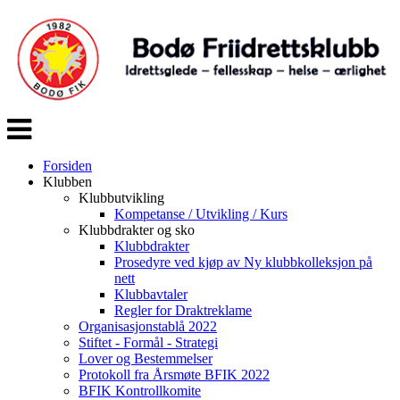
Veksle
navigasjon
Forsiden
Klubben
Klubbutvikling
Kompetanse / Utvikling / Kurs
Klubbdrakter og sko
Klubbdrakter
Prosedyre ved kjøp av Ny klubbkolleksjon på
nett
Klubbavtaler
Regler for Draktreklame
Organisasjonstablå 2022
Stiftet - Formål - Strategi
Lover og Bestemmelser
Protokoll fra Årsmøte BFIK 2022
BFIK Kontrollkomite