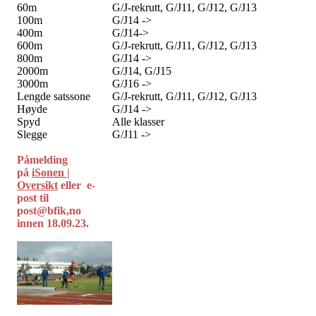
60m
G/J-rekrutt, G/J11, G/J12, G/J13
100m
G/J14 ->
400m
G/J14->
600m
G/J-rekrutt, G/J11, G/J12, G/J13
800m
G/J14 ->
2000m
G/J14, G/J15
3000m
G/J16 ->
Lengde satssone
G/J-rekrutt, G/J11, G/J12, G/J13
Høyde
G/J14 ->
Spyd
Alle klasser
Slegge
G/J11 ->
Påmelding
på
iSonen |
Oversikt
eller e-
post til
post@bfik,no
innen 18.09.23.