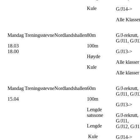
Kule
G/J14->
Alle Klasse
Mandag
Treningsstevne
Nordlandshallen
80m
G/J-rekrutt,
G/J11, G/J1
18.03
100m
18.00
G/J13->
Høyde
Alle klasser
Kule
Alle klasser
Mandag
Treningsstevne
Nordlandshallen
60m
G/J-rekrutt,
G/J11, G/J1
15.04
100m
G/J13->
Lengde
satssone
G/J-rekrutt,
G/J11,
Lengde
G/J12, G/J1
Kule
G/J14->