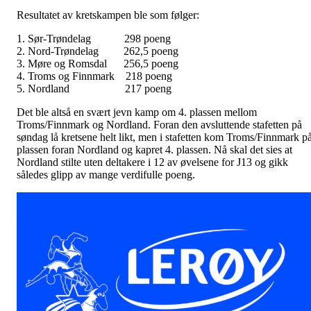
Resultatet av kretskampen ble som følger:
1. Sør-Trøndelag 298 poeng
2. Nord-Trøndelag 262,5 poeng
3. Møre og Romsdal 256,5 poeng
4. Troms og Finnmark 218 poeng
5. Nordland 217 poeng
Det ble altså en svært jevn kamp om 4. plassen mellom
Troms/Finnmark og Nordland. Foran den avsluttende stafetten på
søndag lå kretsene helt likt, men i stafetten kom Troms/Finnmark p
plassen foran Nordland og kapret 4. plassen. Nå skal det sies at
Nordland stilte uten deltakere i 12 av øvelsene for J13 og gikk
således glipp av mange verdifulle poeng.