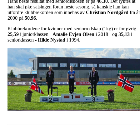
Hans beste resultat med seniordiskosen er på
46,30
. Det ryktes at
han skal øke satsingen foran neste sesong, så kanskje han kan
utfordre klubbrekorden som innehas av
Christian Nordgård
fra år
2000 på
50,96
.
Klubbrekordene for kvinner med seniorredskap (1kg) er for øvrig
25,59
i juniorklassen -
Amalie Evjen Olsen
i 2018 - og
35,13
i
seniorklassen -
Hilde Nystad
i 1994.