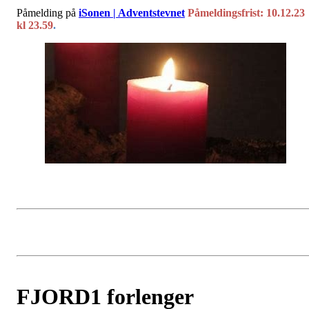
Påmelding på
iSonen | Adventstevnet
Påmeldingsfrist: 10.12.23
kl 23.59
.
FJORD1 forlenger