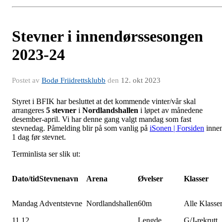
Stevner i innendørssesongen
2023-24
Postet av
Bodø Friidrettsklubb
den
12. okt 2023
Styret i BFIK har besluttet at det kommende vinter/vår skal
arrangeres
5 stevner
i
Nordlandshallen
i løpet av månedene
desember-april. Vi har denne gang valgt mandag som fast
stevnedag. Påmelding blir på som vanlig på
iSonen | Forsiden
inne
1 dag før stevnet.
Terminlista ser slik ut:
Dato/tid
Stevnenavn
Arena
Øvelser
Klasser
Mandag
Adventstevne
Nordlandshallen
60m
Alle Klasse
11.12
Lengde
G/J-rekrutt,