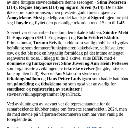
av sine flittigste stevnedeltakere denne sesongen -
Stina Pedersen
(J14), Regine Høynes (J14) og Sigurd Juven (G14).
De hadde
ikke store konkurransen, men presterte godt i årets utgave av
Åmøylekene
. Mest gledelig var det kanskje at
Sigurd
igjen forsøk
seg i
høyde
og flyttet den personlige rekorden med 15 cm til
1.45
.
Stevnet var et samarbeid mellom den lokale klubben,
Søndre Mel
!L Engavågen
(SMIL Engavågen) og
Bodø Friidrettsklubb
.
Primus motor,
Torunn Setvik
, hadde som vanlig mobilisert bygdas
befolking som dommere/funksjonærer, kakebakere, vaffelsteikere
osv, og det ble nok en hyggelig formiddag på det intime anlegget,
regnværet til tross. I tillegg til de 3 aktive, stilte
BFIK
med
4
dommere og funksjonærer: Stine Juven og Ann-Heidi Petterse
som organiserte avviklingen av
tekniske øvelser
(lengde, høyde,
kule og liten ball),
Sverre Jan Skår
som styrte med
tidtaking/målfoto
og
Hans Petter Ludvigsen
som hadde hatt hån
om
påmelding
og
tidsskjema
og som også var ansvarlig for
startlister
og
registrering av resultater
i
stevneavviklingsprogrammet OpenTrack.
Ved avslutningen av stevnet var de representantene for de
samarbeidende klubber enige om fortsette samarbeidet i 2024, men
da med stevne på vårparten/forsommeren som har vært vanlig de
foregående år.