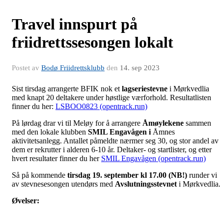
Travel innspurt på
friidrettssesongen lokalt
Postet av
Bodø Friidrettsklubb
den
14. sep 2023
Sist tirsdag arrangerte BFIK nok et
lagseriestevne
i Mørkvedlia
med knapt 20 deltakere under høstlige værforhold. Resultatlisten
finner du her:
LSBOO0823 (opentrack.run)
På lørdag drar vi til Meløy for å arrangere
Åmøylekene
sammen
med den lokale klubben
SMIL Engavågen i
Åmnes
aktivitetsanlegg. Antallet påmeldte nærmer seg 30, og stor andel av
dem er rekrutter i alderen 6-10 år. Deltaker- og startlister, og etter
hvert resultater finner du her
SMIL Engavågen (opentrack.run)
Så på kommende
tirsdag 19. september kl 17.00 (NB!)
runder vi
av stevnesesongen utendørs med
Avslutningsstevnet
i Mørkvedlia
Øvelser: