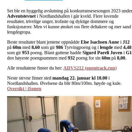
Set ble en hyggelig avslutning på konkurransesesongen 2023 unde
Adventstevnet
i Nordlandshallen i går kveld. Flere lovende
resultater, trivelige unger, trofaste og dyktige dommere og
funksjonærer. Men vi kunne ønsket oss flere deltakere og mer sand 
lengdegropa.
Beste resultater blant jentene oppnådde
Else Isachsen Aune
i
J12
på
60m
med
8,60
som gir
986
Tyrvingpoeng og i
lengde
med
4,48
som gir
953
poeng. Blant guttene hadde
Sigurd Pareli Juven
i
G1
den høyeste poengsummen med
932
poeng for sin
60m
på
8,00
.
Alle resultatene finner du her:
ADVS212 (opentrack.run)
Neste stevne finner sted
mandag 22. januar kl 18.00
i
Nordlandshallen. Øvelsene da blir 80m/100m. høyde og kule.
Oversikt | iSonen