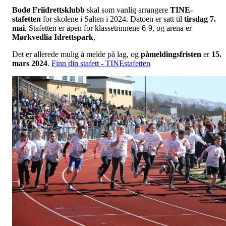
Bodø Friidrettsklubb
skal som vanlig arrangere
TINE-
stafetten
for skolene i Salten i 2024. Datoen er satt til
tirsdag 7.
mai
. Stafetten er åpen for klassetrinnene 6-9, og arena er
Mørkvedlia Idrettspark
,
Det er allerede mulig å melde på lag, og
påmeldingsfristen
er
15.
mars 2024
.
Finn din stafett - TINEstafetten