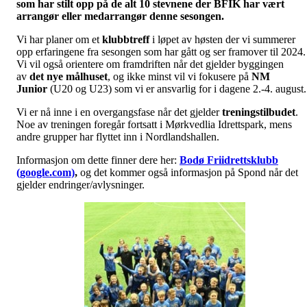
som har stilt opp på de alt 10 stevnene der BFIK har vært
arrangør eller medarrangør denne sesongen.
Vi har planer om et
klubbtreff
i løpet av høsten der vi summerer
opp erfaringene fra sesongen som har gått og ser framover til 2024.
Vi vil også orientere om framdriften når det gjelder byggingen
av
det nye målhuset
, og ikke minst vil vi fokusere på
NM
Junior
(U20 og U23) som vi er ansvarlig for i dagene 2.-4. august.
Vi er nå inne i en overgangsfase når det gjelder
treningstilbudet
.
Noe av treningen foregår fortsatt i Mørkvedlia Idrettspark, mens
andre grupper har flyttet inn i Nordlandshallen.
Informasjon om dette finner dere her:
Bodø Friidrettsklubb
(google.com)
,
og det kommer også informasjon på Spond når det
gjelder endringer/avlysninger.