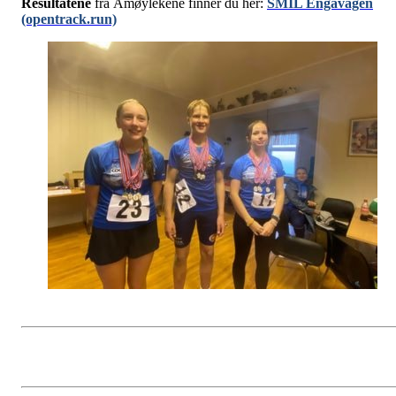
Resultatene
fra Åmøylekene finner du her:
SMIL Engavågen
(opentrack.run)