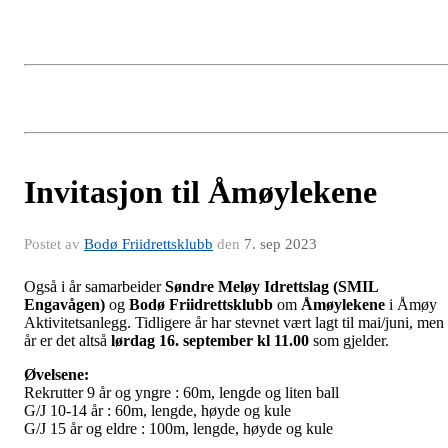
Invitasjon til Åmøylekene
Postet av
Bodø Friidrettsklubb
den
7. sep 2023
Også i år samarbeider
Søndre Meløy Idrettslag (SMIL
Engavågen)
og
Bodø Friidrettsklubb
om
Åmøylekene
i Åmøy
Aktivitetsanlegg. Tidligere år har stevnet vært lagt til mai/juni, men 
år er det altså
lørdag 16. september kl 11.00
som gjelder.
Øvelsene:
Rekrutter 9 år og yngre : 60m, lengde og liten ball
G/J 10-14 år : 60m, lengde, høyde og kule
G/J 15 år og eldre : 100m, lengde, høyde og kule