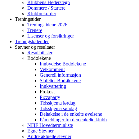
Klubbens Hederstegn
Dommere / Startere
Klubbrekorder
Treningstider
Treningstidene 2026
Trenere
Lisenser og forsikringer
Treningskalender
Stevner og resultater
Resultatlister
Bodølekene
Innbydelse Bodølekene
Velkommen!
Generell informasjon
Stafetter Bodølekene
Innkvartering
Frokost
Pizzaparty
Tidsskjema lørdag
Tidsskjema søndag
Deltakelse i de enkelte øvelsene
Påmeldinger fra den enkelte klubb
NFIF Hovedterminliste
Egne Stevner
Andre aktuelle stevner