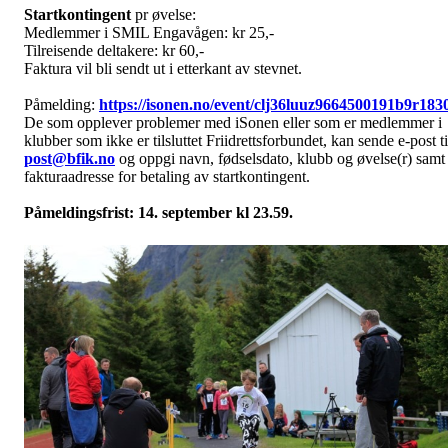
Startkontingent
pr øvelse:
Medlemmer i SMIL Engavågen: kr 25,-
Tilreisende deltakere: kr 60,-
Faktura vil bli sendt ut i etterkant av stevnet.
Påmelding:
https://isonen.no/event/clj36luuz9664500191b9r183
De som opplever problemer med iSonen eller som er medlemmer i
klubber som ikke er tilsluttet Friidrettsforbundet, kan sende e-post ti
post@bfik.no
og oppgi navn, fødselsdato, klubb og øvelse(r) samt
fakturaadresse for betaling av startkontingent.
Påmeldingsfrist: 14. september kl 23.59.