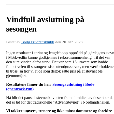
Vindfull avslutning på
sesongen
Postet av
Bodø Friidrettsklubb
den
20. sep 2023
Ingen resultater i sprint og lengdehopp oppnådd på gårdagens stev
i Mørkvedlia kunne godkjennes i rekordsammenheng. Til det var
den sure vinden altfor sterk. Det var bare 15 utøvere som hadde
funnet veien til sesongens siste utendørsstevne, men værforholdene
til tross, så tror vi at de som deltok satte pris på at stevnet ble
gjennomført.
Resultatene finner du her:
Sesongavslutning i Bodø
(opentrack.run)
Nå blir det pause i stevneaktiviteten fram til midten av desember da
det er tid for det tradisjonelle "Adventstevnet" i Nordlandshallen.
Vi takker utøvere, trenere og ikke minst dommere og foreldre