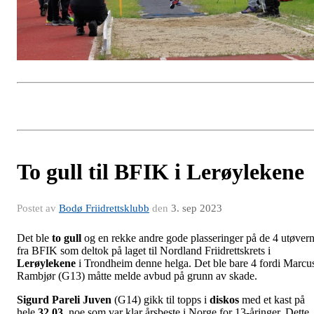
To gull til BFIK i Lerøylekene
Postet av
Bodø Friidrettsklubb
den
3. sep 2023
Det ble
to gull
og en rekke andre gode plasseringer på de 4 utøver
fra BFIK som deltok på laget til Nordland Friidrettskrets i
Lerøylekene
i Trondheim denne helga. Det ble bare 4 fordi Marcu
Rambjør (G13) måtte melde avbud på grunn av skade.
Sigurd Pareli Juven
(G14) gikk til topps i
diskos
med et kast på
hele
32,03,
noe som var klar årsbeste i Norge for 13-åringer. Dette