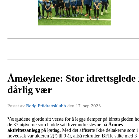
Åmøylekene: Stor idrettsglede 
dårlig vær
Postet av
Bodø Friidrettsklubb
den
17. sep 2023
Værgudene gjorde sitt verste for å legge demper på idrettsgleden h
de 37 utøverne som hadde satt hverandre stevne på
Åmnes
aktivitetsanlegg
på lørdag. Med det affiserte ikke deltakerne som i
hovedsak var alderen 2(!) til 9 år, altså rekrutter. BFIK stilte med 3