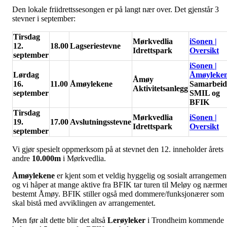
Den lokale friidrettssesongen er på langt nær over. Det gjenstår 3
stevner i september:
Tirsdag
Mørkvedlia
iSonen |
12.
18.00
Lagseriestevne
Idrettspark
Oversikt
september
iSonen |
Lørdag
Åmøyleke
Åmøy
16.
11.00
Åmøylekene
Samarbeid
Aktivitetsanlegg
september
SMIL og
BFIK
Tirsdag
Mørkvedlia
iSonen |
19.
17.00
Avslutningsstevne
Idrettspark
Oversikt
september
Vi gjør spesielt oppmerksom på at stevnet den 12. inneholder årets
andre
10.000m
i Mørkvedlia.
Åmøylekene
er kjent som et veldig hyggelig og sosialt arrangemen
og vi håper at mange aktive fra BFIK tar turen til Meløy og nærme
bestemt Åmøy. BFIK stiller også med dommere/funksjonærer som
skal bistå med avviklingen av arrangementet.
Men før alt dette blir det altså
Lerøyleker
i Trondheim kommende