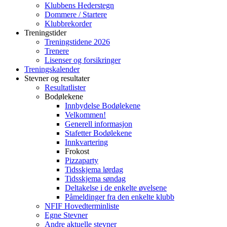
Klubbens Hederstegn
Dommere / Startere
Klubbrekorder
Treningstider
Treningstidene 2026
Trenere
Lisenser og forsikringer
Treningskalender
Stevner og resultater
Resultatlister
Bodølekene
Innbydelse Bodølekene
Velkommen!
Generell informasjon
Stafetter Bodølekene
Innkvartering
Frokost
Pizzaparty
Tidsskjema lørdag
Tidsskjema søndag
Deltakelse i de enkelte øvelsene
Påmeldinger fra den enkelte klubb
NFIF Hovedterminliste
Egne Stevner
Andre aktuelle stevner