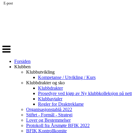
E-post
Veksle
navigasjon
Forsiden
Klubben
Klubbutvikling
Kompetanse / Utvikling / Kurs
Klubbdrakter og sko
Klubbdrakter
Prosedyre ved kjøp av Ny klubbkolleksjon på nett
Klubbavtaler
Regler for Draktreklame
Organisasjonstablå 2022
Stiftet - Formål - Strategi
Lover og Bestemmelser
Protokoll fra Årsmøte BFIK 2022
BFIK Kontrollkomite