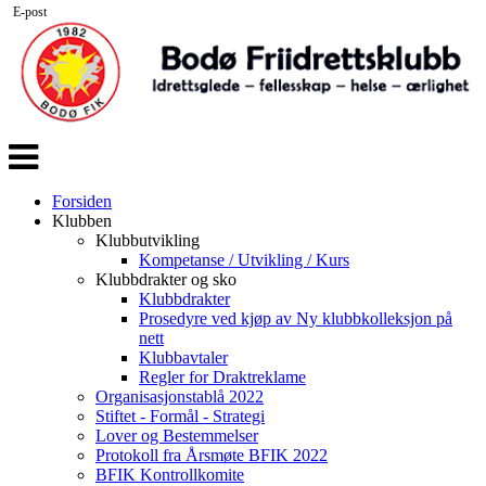
E-post
Veksle
navigasjon
Forsiden
Klubben
Klubbutvikling
Kompetanse / Utvikling / Kurs
Klubbdrakter og sko
Klubbdrakter
Prosedyre ved kjøp av Ny klubbkolleksjon på
nett
Klubbavtaler
Regler for Draktreklame
Organisasjonstablå 2022
Stiftet - Formål - Strategi
Lover og Bestemmelser
Protokoll fra Årsmøte BFIK 2022
BFIK Kontrollkomite