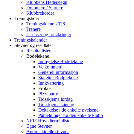
Klubbens Hederstegn
Dommere / Startere
Klubbrekorder
Treningstider
Treningstidene 2026
Trenere
Lisenser og forsikringer
Treningskalender
Stevner og resultater
Resultatlister
Bodølekene
Innbydelse Bodølekene
Velkommen!
Generell informasjon
Stafetter Bodølekene
Innkvartering
Frokost
Pizzaparty
Tidsskjema lørdag
Tidsskjema søndag
Deltakelse i de enkelte øvelsene
Påmeldinger fra den enkelte klubb
NFIF Hovedterminliste
Egne Stevner
Andre aktuelle stevner