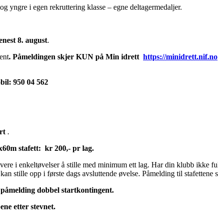
 og yngre i egen rekruttering klasse – egne deltagermedaljer.
nest 8. august
.
ent
. Påmeldingen skjer KUN på
Min idrett
https://minidrett.nif.no
il: 950 04 562
rt
.
x60m stafett: kr 200,- pr lag.
re i enkeltøvelser å stille med minimum ett lag. Har din klubb ikke ful
kan stille opp i første dags avsluttende øvelse. Påmelding til stafettene 
t påmelding
dobbel startkontingent
.
ene etter stevnet.