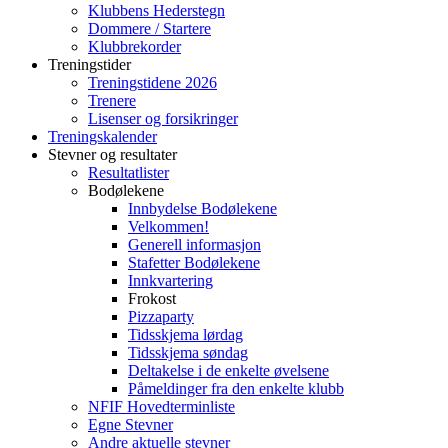
Klubbens Hederstegn
Dommere / Startere
Klubbrekorder
Treningstider
Treningstidene 2026
Trenere
Lisenser og forsikringer
Treningskalender
Stevner og resultater
Resultatlister
Bodølekene
Innbydelse Bodølekene
Velkommen!
Generell informasjon
Stafetter Bodølekene
Innkvartering
Frokost
Pizzaparty
Tidsskjema lørdag
Tidsskjema søndag
Deltakelse i de enkelte øvelsene
Påmeldinger fra den enkelte klubb
NFIF Hovedterminliste
Egne Stevner
Andre aktuelle stevner