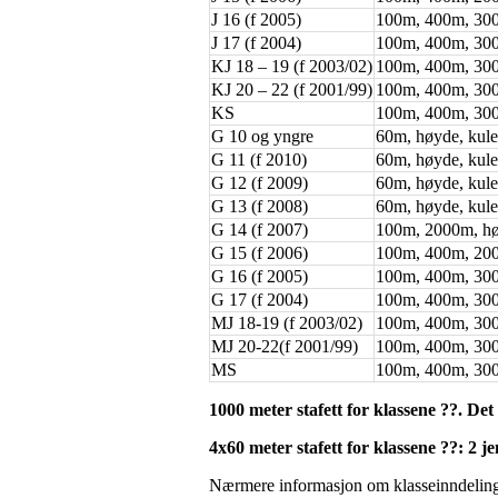
J 16 (f 2005)
100m, 400m, 3000
J 17 (f 2004)
100m, 400m, 3000
KJ 18 – 19 (f 2003/02)
100m, 400m, 3000
KJ 20 – 22 (f 2001/99)
100m, 400m, 3000
KS
100m, 400m, 3000
G 10 og yngre
60m, høyde, kule
G 11 (f 2010)
60m, høyde, kule
G 12 (f 2009)
60m, høyde, kule
G 13 (f 2008)
60m, høyde, kule
G 14 (f 2007)
100m, 2000m, høy
G 15 (f 2006)
100m, 400m, 2000
G 16 (f 2005)
100m, 400m, 3000
G 17 (f 2004)
100m, 400m, 3000
MJ 18-19 (f 2003/02)
100m, 400m, 3000
MJ 20-22(f 2001/99)
100m, 400m, 3000
MS
100m, 400m, 3000
1000 meter stafett for klassene ??.
D
et
4x60 meter stafett for klassene ??:
2 je
Nærmere informasjon om klasseinndelin