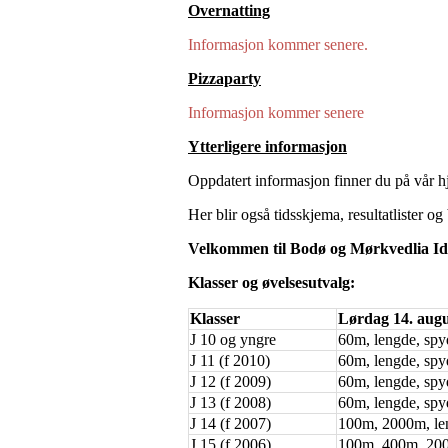
Overnatting
Informasjon kommer senere.
Pizzaparty
Informasjon kommer senere
Ytterligere informasjon
Oppdatert informasjon finner du på vår 
Her blir også tidsskjema, resultatlister og b
Velkommen til Bodø og Mørkvedlia Id
Klasser og øvelsesutvalg:
Klasser
Lørdag 14. augu
J 10 og yngre
60m, lengde, spy
J 11 (f 2010)
60m, lengde, spyd
J 12 (f 2009)
60m, lengde, spyd
J 13 (f 2008)
60m, lengde, spyd
J 14 (f 2007)
100m, 2000m, len
J 15 (f 2006)
100m, 400m, 2000