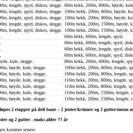
m, lengde, spyd, diskos, slegge.
80m hekk, 200m, 800m, høyde, kule
m, lengde, spyd, diskos, slegge.
100m hekk, 200m, 800m, høyde, kul
m, lengde, spyd, diskos, slegge.
100m hekk, 200m, 800m, høyde, kul
m, lengde, spyd, diskos, slegge.
100m hekk, 200m, 1500m, høyde, k
m, lengde, spyd, diskos, slegge.
100m hekk, 200m, 1500m, høyde, k
.
60m hekk, 600m, lengde, spyd.
.
60m hekk, 600m, lengde, spyd, disk
.
60m hekk, 600m, lengde, spyd, disk
,
60m hekk, 600m, lengde, spyd, disk
de, kule, slegge.
80m hekk, 200m, 600m, lengde, spyd
m, høyde, kule, slegge.
100m hekk, 200m, 800m, lengde, sp
m, høyde, kule, slegge.
100m hekk, 200m, 800m, lengde, sp
m, høyde, kule, slegge.
110m hekk, 200m, 800m, lengde, spy
m, høyde, kule, slegge.
110m hekk, 200m, 800m, lengde, spy
m, høyde, kule, slegge.
110m hekk, 200m, 1500m, lengde, s
m, høyde, kule, slegge.
110m hekk, 200m, 1500m, lengde, s
 løpes 2 etapper på delt bane – 2 jenter/kvinner og 2 gutter/menn 
nter og 2 gutter - maks alder ?? år
gen kommer senere.