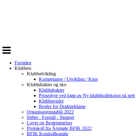
Veksle
navigasjon
Forsiden
Klubben
Klubbutvikling
Kompetanse / Utvikling / Kurs
Klubbdrakter og sko
Klubbdrakter
Prosedyre ved kjøp av Ny klubbkolleksjon på nett
Klubbavtaler
Regler for Draktreklame
Organisasjonstablå 2022
Stiftet - Formål - Strategi
Lover og Bestemmelser
Protokoll fra Årsmøte BFIK 2022
BFIK Kontrollkomite