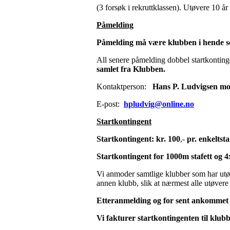
(3 forsøk i rekruttklassen). Utøvere 10 år
Påmelding
Påmelding må være klubben i hende se
All senere påmelding dobbel startkonting
samlet fra Klubben.
Kontaktperson:
Hans P. Ludvigsen
mob
E-post:
hpludvig@online.no
Startkontingent
Startkontingent: kr. 100
,-
pr. enkeltsta
Startkontingent for 1000m stafett og 4
Vi anmoder samtlige klubber som har utøve
annen klubb, slik at nærmest alle utøvere 
Etteranmelding og for sent ankomme
Vi fakturer startkontingenten til klubb