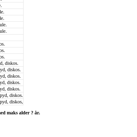
.
e.
e.
ule.
ule.
os.
os.
os.
, diskos.
yd, diskos.
yd, diskos.
d, diskos.
d, diskos.
pyd, diskos.
pyd, diskos,
med maks alder ? år.