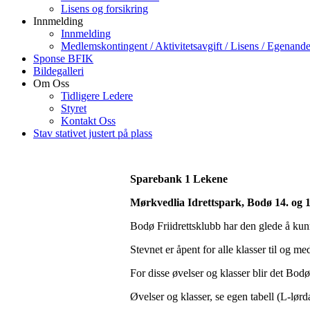
Lisens og forsikring
Innmelding
Innmelding
Medlemskontingent / Aktivitetsavgift / Lisens / Egenande
Sponse BFIK
Bildegalleri
Om Oss
Tidligere Ledere
Styret
Kontakt Oss
Stav stativet justert på plass
Sparebank 1 Lekene
Mørkvedlia Idrettspark, Bodø 14. og 1
Bodø Friidrettsklubb har den glede å kunn
Stevnet er åpent for alle klasser til og m
For disse øvelser og klasser blir det Bod
Øvelser og klasser, se egen tabell (L-lør