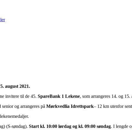
ler
5. august 2021.
e invitere til de 45.
SpareBank 1 Lekene
, som arrangeres 14. og 15.
ed senior og arrangeres på
Mørkvedlia Idrettspark
– 12 km utenfor sent
ølekenemedaljer.
dag) (S-søndag).
Start kl. 10:00 lørdag og kl. 09:00 søndag
.
I lengde o