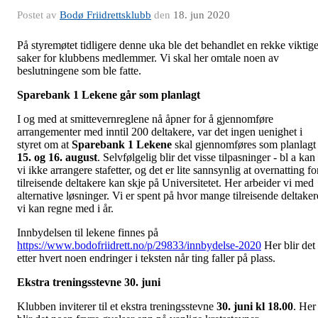
Postet av
Bodø Friidrettsklubb
den
18. jun 2020
På styremøtet tidligere denne uka ble det behandlet en rekke viktig
saker for klubbens medlemmer. Vi skal her omtale noen av
beslutningene som ble fatte.
Sparebank 1 Lekene går som planlagt
I og med at smittevernreglene nå åpner for å gjennomføre
arrangementer med inntil 200 deltakere, var det ingen uenighet i
styret om at
Sparebank 1 Lekene
skal gjennomføres som planlagt
15. og 16. august
. Selvfølgelig blir det visse tilpasninger - bl a kan
vi ikke arrangere stafetter, og det er lite sannsynlig at overnatting fo
tilreisende deltakere kan skje på Universitetet. Her arbeider vi med
alternative løsninger. Vi er spent på hvor mange tilreisende deltaker
vi kan regne med i år.
Innbydelsen til lekene finnes på
https://www.bodofriidrett.no/p/29833/innbydelse-2020
Her blir det
etter hvert noen endringer i teksten når ting faller på plass.
Ekstra treningsstevne 30. juni
Klubben inviterer til et ekstra treningsstevne
30. juni kl 18.00
. Her