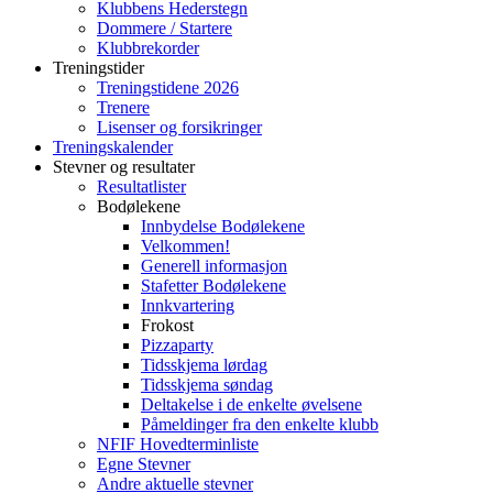
Klubbens Hederstegn
Dommere / Startere
Klubbrekorder
Treningstider
Treningstidene 2026
Trenere
Lisenser og forsikringer
Treningskalender
Stevner og resultater
Resultatlister
Bodølekene
Innbydelse Bodølekene
Velkommen!
Generell informasjon
Stafetter Bodølekene
Innkvartering
Frokost
Pizzaparty
Tidsskjema lørdag
Tidsskjema søndag
Deltakelse i de enkelte øvelsene
Påmeldinger fra den enkelte klubb
NFIF Hovedterminliste
Egne Stevner
Andre aktuelle stevner