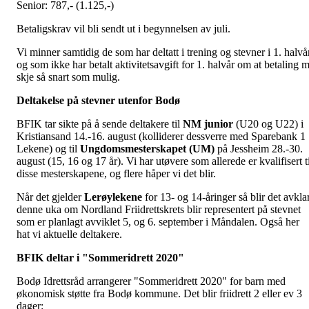
Senior: 787,- (1.125,-)
Betaligskrav vil bli sendt ut i begynnelsen av juli.
Vi minner samtidig de som har deltatt i trening og stevner i 1. halvå
og som ikke har betalt aktivitetsavgift for 1. halvår om at betaling 
skje så snart som mulig.
Deltakelse på stevner utenfor Bodø
BFIK tar sikte på å sende deltakere til
NM junior
(U20 og U22) i
Kristiansand 14.-16. august (kolliderer dessverre med Sparebank 1
Lekene) og til
Ungdomsmesterskapet (UM)
på Jessheim 28.-30.
august (15, 16 og 17 år). Vi har utøvere som allerede er kvalifisert t
disse mesterskapene, og flere håper vi det blir.
Når det gjelder
Lerøylekene
for 13- og 14-åringer så blir det avklar
denne uka om Nordland Friidrettskrets blir representert på stevnet
som er planlagt avviklet 5, og 6. september i Måndalen. Også her
hat vi aktuelle deltakere.
BFIK deltar i "Sommeridrett 2020"
Bodø Idrettsråd arrangerer "Sommeridrett 2020" for barn med
økonomisk støtte fra Bodø kommune. Det blir friidrett 2 eller ev 3
dager: