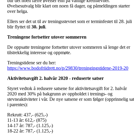
blir det noen færre øvelser enn på vanlige kretsstevner.
Øvelsesutvalg blir klart om noen få dager, og påmeldingen starter
over helga.
Ellers ser det ut til av treningsstevnet som er terminfestet til 28. juli
blir flyttet til
30. juli
.
Treningene fortsetter utover sommeren
De oppsatte treningene fortsetter utover sommeren så lenge det er
tilstrekkelig interesse og oppmøte.
Treningstidene ser du her:
https://www.bodofriidrett.no/p/29830/treningingstidene-2019-20
Aktivitetsavgift 2. halvår 2020 - reduserte satser
Styret vedtok å redusere satsene for aktivitetsavgift for 2. halvår
2020 med 30% på bakgrunn av oppholdet i trenings- og
stevneaktiviteter i vår. De nye satsene er som følger (opprinnelig sa
i parentes):
Rekrutt: 437,- (625,-)
11-13 år: 612,- (875)
14-17 år: 787,- (1.125,-)
18-22 år: 787,- (1.125,-)