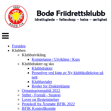
Veksle
navigasjon
Forsiden
Klubben
Klubbutvikling
Kompetanse / Utvikling / Kurs
Klubbdrakter og sko
Klubbdrakter
Prosedyre ved kjøp av Ny klubbkolleksjon på
nett
Klubbavtaler
Regler for Draktreklame
Organisasjonstablå 2022
Stiftet - Formål - Strategi
Lover og Bestemmelser
Protokoll fra Årsmøte BFIK 2022
BFIK Kontrollkomite