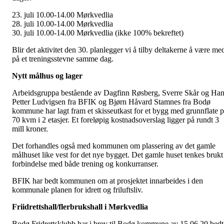
23. juli 10.00-14.00 Mørkvedlia
28. juli 10.00-14.00 Mørkvedlia
30. juli 10.00-14.00 Mørkvedlia (ikke 100% bekreftet)
Blir det aktivitet den 30. planlegger vi å tilby deltakerne å være me
på et treningsstevne samme dag.
Nytt målhus og lager
Arbeidsgruppa bestående av Dagfinn Røsberg, Sverre Skår og Ha
Petter Ludvigsen fra BFIK og Bjørn Håvard Stamnes fra Bodø
kommune har lagt fram et skisseutkast for et bygg med grunnflate 
70 kvm i 2 etasjer. Et foreløpig kostnadsoverslag ligger på rundt 3
mill kroner.
Det forhandles også med kommunen om plassering av det gamle
målhuset like vest for det nye bygget. Det gamle huset tenkes brukt 
forbindelse med både trening og konkurranser.
BFIK har bedt kommunen om at prosjektet innarbeides i den
kommunale planen for idrett og friluftsliv.
Friidrettshall/flerbrukshall i Mørkvedlia
Bodø Fridrettsklubb har i brev til Bodø kommune av 15.06.20 bedt