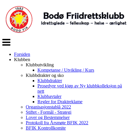
Veksle
navigasjon
Forsiden
Klubben
Klubbutvikling
Kompetanse / Utvikling / Kurs
Klubbdrakter og sko
Klubbdrakter
Prosedyre ved kjøp av Ny klubbkolleksjon på
nett
Klubbavtaler
Regler for Draktreklame
Organisasjonstablå 2022
Stiftet - Formål - Strategi
Lover og Bestemmelser
Protokoll fra Årsmøte BFIK 2022
BFIK Kontrollkomite