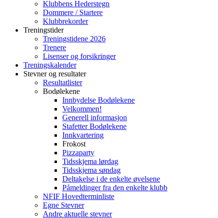
Klubbens Hederstegn
Dommere / Startere
Klubbrekorder
Treningstider
Treningstidene 2026
Trenere
Lisenser og forsikringer
Treningskalender
Stevner og resultater
Resultatlister
Bodølekene
Innbydelse Bodølekene
Velkommen!
Generell informasjon
Stafetter Bodølekene
Innkvartering
Frokost
Pizzaparty
Tidsskjema lørdag
Tidsskjema søndag
Deltakelse i de enkelte øvelsene
Påmeldinger fra den enkelte klubb
NFIF Hovedterminliste
Egne Stevner
Andre aktuelle stevner