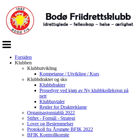
Veksle
navigasjon
Forsiden
Klubben
Klubbutvikling
Kompetanse / Utvikling / Kurs
Klubbdrakter og sko
Klubbdrakter
Prosedyre ved kjøp av Ny klubbkolleksjon på
nett
Klubbavtaler
Regler for Draktreklame
Organisasjonstablå 2022
Stiftet - Formål - Strategi
Lover og Bestemmelser
Protokoll fra Årsmøte BFIK 2022
BFIK Kontrollkomite