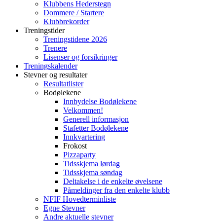
Klubbens Hederstegn
Dommere / Startere
Klubbrekorder
Treningstider
Treningstidene 2026
Trenere
Lisenser og forsikringer
Treningskalender
Stevner og resultater
Resultatlister
Bodølekene
Innbydelse Bodølekene
Velkommen!
Generell informasjon
Stafetter Bodølekene
Innkvartering
Frokost
Pizzaparty
Tidsskjema lørdag
Tidsskjema søndag
Deltakelse i de enkelte øvelsene
Påmeldinger fra den enkelte klubb
NFIF Hovedterminliste
Egne Stevner
Andre aktuelle stevner