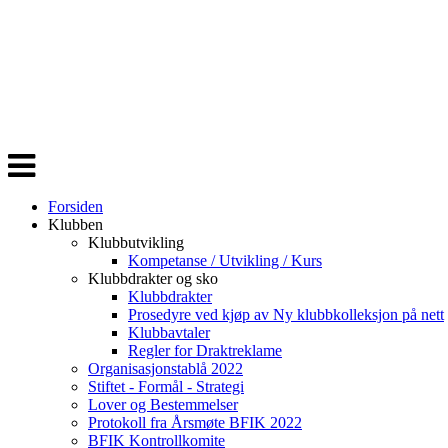
Veksle
navigasjon
Forsiden
Klubben
Klubbutvikling
Kompetanse / Utvikling / Kurs
Klubbdrakter og sko
Klubbdrakter
Prosedyre ved kjøp av Ny klubbkolleksjon på nett
Klubbavtaler
Regler for Draktreklame
Organisasjonstablå 2022
Stiftet - Formål - Strategi
Lover og Bestemmelser
Protokoll fra Årsmøte BFIK 2022
BFIK Kontrollkomite