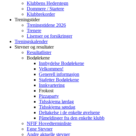
Klubbens Hederstegn
Dommere / Startere
Klubbrekorder
Treningstider
Treningstidene 2026
Trenere
Lisenser og forsikringer
Treningskalender
Stevner og resultater
Resultatlister
Bodølekene
Innbydelse Bodølekene
Velkommen!
Generell informasjon
Stafetter Bodølekene
Innkvartering
Frokost
Pizzaparty
Tidsskjema lørdag
Tidsskjema søndag
Deltakelse i de enkelte øvelsene
Påmeldinger fra den enkelte klubb
NFIF Hovedterminliste
Egne Stevner
Andre aktuelle stevner