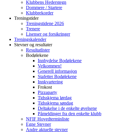
Klubbens Hederstegn
Dommere / Startere
Klubbrekorder
Treningstider
Treningstidene 2026
Trenere
Lisenser og forsikringer
Treningskalender
Stevner og resultater
Resultatlister
Bodølekene
Innbydelse Bodølekene
Velkommen!
Generell informasjon
Stafetter Bodølekene
Innkvartering
Frokost
Pizzaparty
Tidsskjema lørdag
Tidsskjema søndag
Deltakelse i de enkelte øvelsene
Påmeldinger fra den enkelte klubb
NFIF Hovedterminliste
Egne Stevner
Andre aktuelle stevner