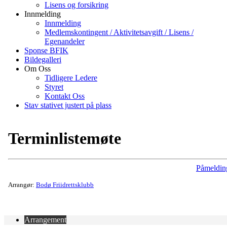
Lisens og forsikring
Innmelding
Innmelding
Medlemskontingent / Aktivitetsavgift / Lisens /
Egenandeler
Sponse BFIK
Bildegalleri
Om Oss
Tidligere Ledere
Styret
Kontakt Oss
Stav stativet justert på plass
Terminlistemøte
Påmeldin
Arrangør:
Bodø Friidrettsklubb
Arrangement