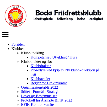
Veksle
navigasjon
Forsiden
Klubben
Klubbutvikling
Kompetanse / Utvikling / Kurs
Klubbdrakter og sko
Klubbdrakter
Prosedyre ved kjøp av Ny klubbkolleksjon på
nett
Klubbavtaler
Regler for Draktreklame
Organisasjonstablå 2022
Stiftet - Formål - Strategi
Lover og Bestemmelser
Protokoll fra Årsmøte BFIK 2022
BFIK Kontrollkomite