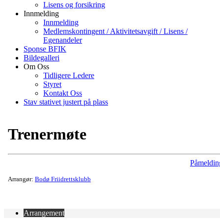
Lisens og forsikring
Innmelding
Innmelding
Medlemskontingent / Aktivitetsavgift / Lisens /
Egenandeler
Sponse BFIK
Bildegalleri
Om Oss
Tidligere Ledere
Styret
Kontakt Oss
Stav stativet justert på plass
Trenermøte
Påmeldin
Arrangør:
Bodø Friidrettsklubb
Arrangement