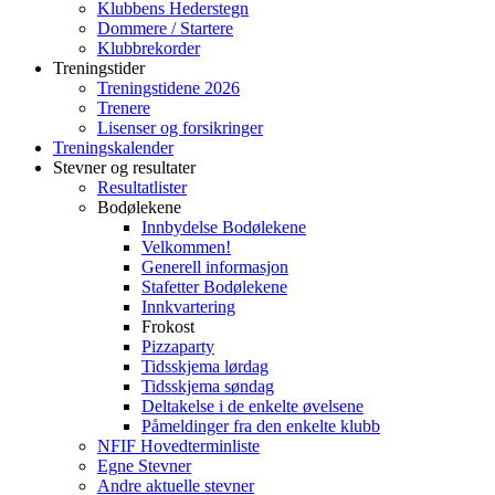
Klubbens Hederstegn
Dommere / Startere
Klubbrekorder
Treningstider
Treningstidene 2026
Trenere
Lisenser og forsikringer
Treningskalender
Stevner og resultater
Resultatlister
Bodølekene
Innbydelse Bodølekene
Velkommen!
Generell informasjon
Stafetter Bodølekene
Innkvartering
Frokost
Pizzaparty
Tidsskjema lørdag
Tidsskjema søndag
Deltakelse i de enkelte øvelsene
Påmeldinger fra den enkelte klubb
NFIF Hovedterminliste
Egne Stevner
Andre aktuelle stevner