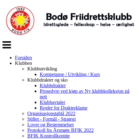
Veksle
navigasjon
Forsiden
Klubben
Klubbutvikling
Kompetanse / Utvikling / Kurs
Klubbdrakter og sko
Klubbdrakter
Prosedyre ved kjøp av Ny klubbkolleksjon på
nett
Klubbavtaler
Regler for Draktreklame
Organisasjonstablå 2022
Stiftet - Formål - Strategi
Lover og Bestemmelser
Protokoll fra Årsmøte BFIK 2022
BFIK Kontrollkomite