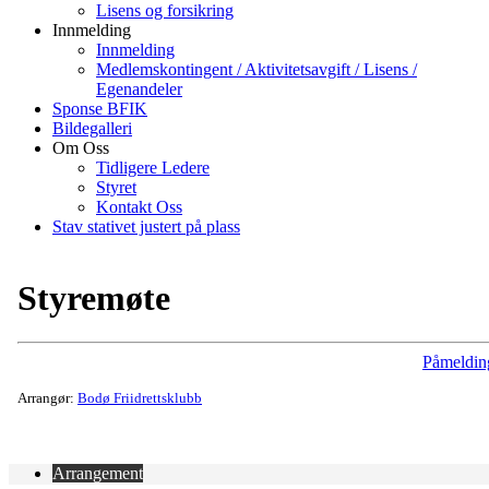
Lisens og forsikring
Innmelding
Innmelding
Medlemskontingent / Aktivitetsavgift / Lisens /
Egenandeler
Sponse BFIK
Bildegalleri
Om Oss
Tidligere Ledere
Styret
Kontakt Oss
Stav stativet justert på plass
Styremøte
Påmeldin
Arrangør:
Bodø Friidrettsklubb
Arrangement