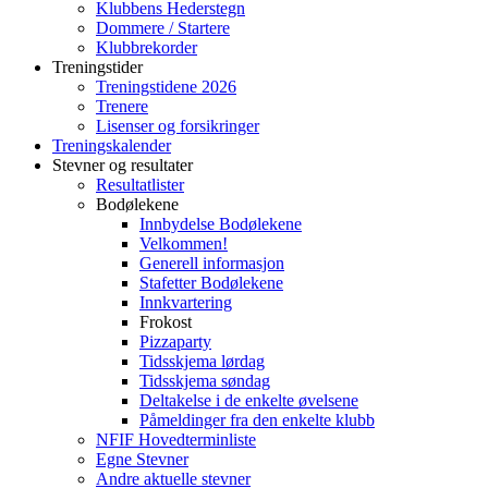
Klubbens Hederstegn
Dommere / Startere
Klubbrekorder
Treningstider
Treningstidene 2026
Trenere
Lisenser og forsikringer
Treningskalender
Stevner og resultater
Resultatlister
Bodølekene
Innbydelse Bodølekene
Velkommen!
Generell informasjon
Stafetter Bodølekene
Innkvartering
Frokost
Pizzaparty
Tidsskjema lørdag
Tidsskjema søndag
Deltakelse i de enkelte øvelsene
Påmeldinger fra den enkelte klubb
NFIF Hovedterminliste
Egne Stevner
Andre aktuelle stevner