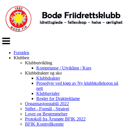
Veksle
navigasjon
Forsiden
Klubben
Klubbutvikling
Kompetanse / Utvikling / Kurs
Klubbdrakter og sko
Klubbdrakter
Prosedyre ved kjøp av Ny klubbkolleksjon på
nett
Klubbavtaler
Regler for Draktreklame
Organisasjonstablå 2022
Stiftet - Formål - Strategi
Lover og Bestemmelser
Protokoll fra Årsmøte BFIK 2022
BFIK Kontrollkomite