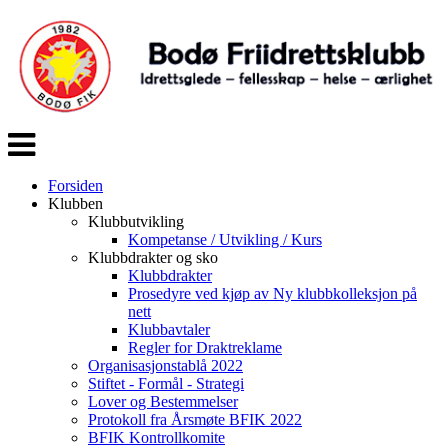
Veksle
navigasjon
Forsiden
Klubben
Klubbutvikling
Kompetanse / Utvikling / Kurs
Klubbdrakter og sko
Klubbdrakter
Prosedyre ved kjøp av Ny klubbkolleksjon på
nett
Klubbavtaler
Regler for Draktreklame
Organisasjonstablå 2022
Stiftet - Formål - Strategi
Lover og Bestemmelser
Protokoll fra Årsmøte BFIK 2022
BFIK Kontrollkomite