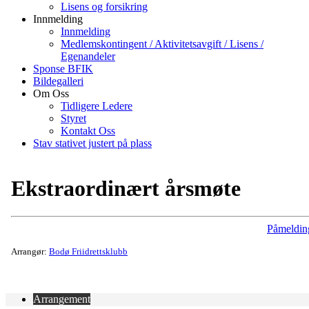
Lisens og forsikring
Innmelding
Innmelding
Medlemskontingent / Aktivitetsavgift / Lisens /
Egenandeler
Sponse BFIK
Bildegalleri
Om Oss
Tidligere Ledere
Styret
Kontakt Oss
Stav stativet justert på plass
Ekstraordinært årsmøte
Påmeldin
Arrangør:
Bodø Friidrettsklubb
Arrangement