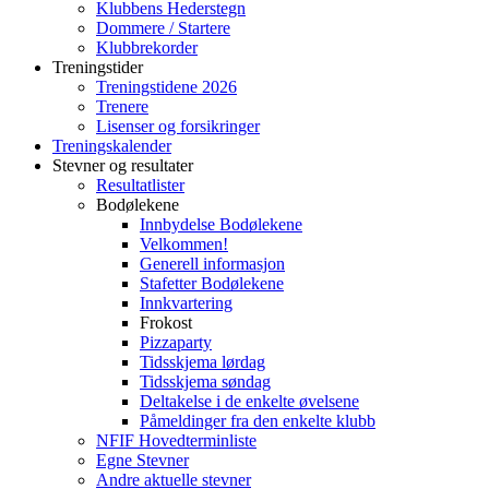
Klubbens Hederstegn
Dommere / Startere
Klubbrekorder
Treningstider
Treningstidene 2026
Trenere
Lisenser og forsikringer
Treningskalender
Stevner og resultater
Resultatlister
Bodølekene
Innbydelse Bodølekene
Velkommen!
Generell informasjon
Stafetter Bodølekene
Innkvartering
Frokost
Pizzaparty
Tidsskjema lørdag
Tidsskjema søndag
Deltakelse i de enkelte øvelsene
Påmeldinger fra den enkelte klubb
NFIF Hovedterminliste
Egne Stevner
Andre aktuelle stevner