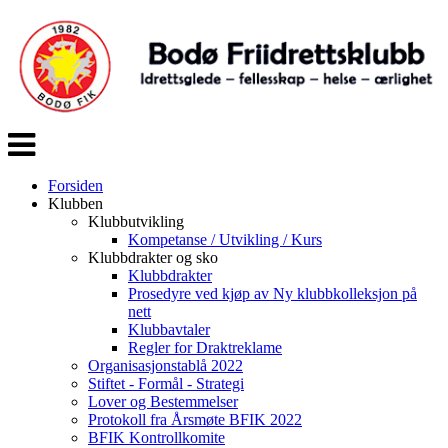
Veksle
navigasjon
Forsiden
Klubben
Klubbutvikling
Kompetanse / Utvikling / Kurs
Klubbdrakter og sko
Klubbdrakter
Prosedyre ved kjøp av Ny klubbkolleksjon på
nett
Klubbavtaler
Regler for Draktreklame
Organisasjonstablå 2022
Stiftet - Formål - Strategi
Lover og Bestemmelser
Protokoll fra Årsmøte BFIK 2022
BFIK Kontrollkomite