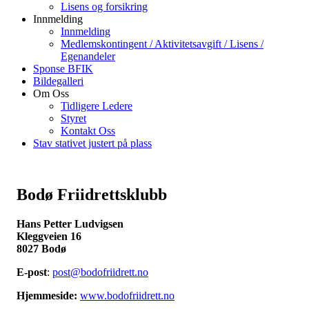
Lisens og forsikring
Innmelding
Innmelding
Medlemskontingent / Aktivitetsavgift / Lisens /
Egenandeler
Sponse BFIK
Bildegalleri
Om Oss
Tidligere Ledere
Styret
Kontakt Oss
Stav stativet justert på plass
Bodø Friidrettsklubb
Hans Petter Ludvigsen
Kleggveien 16
8027 Bodø
E-post
:
post@bodofriidrett.no
Hjemmeside:
www.bodofriidrett.no