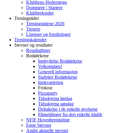
Klubbens Hederstegn
Dommere / Startere
Klubbrekorder
Treningstider
Treningstidene 2026
Trenere
Lisenser og forsikringer
Treningskalender
Stevner og resultater
Resultatlister
Bodølekene
Innbydelse Bodølekene
Velkommen!
Generell informasjon
Stafetter Bodølekene
Innkvartering
Frokost
Pizzaparty
Tidsskjema lørdag
Tidsskjema søndag
Deltakelse i de enkelte øvelsene
Påmeldinger fra den enkelte klubb
NFIF Hovedterminliste
Egne Stevner
Andre aktuelle stevner