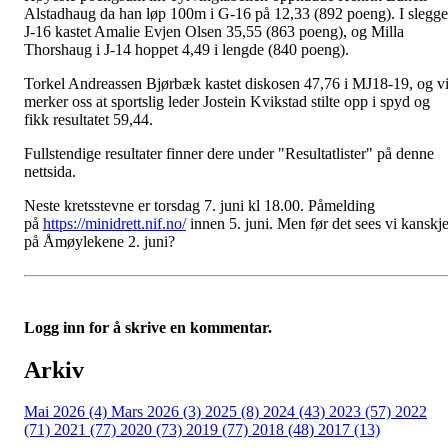
Alstadhaug da han løp 100m i G-16 på 12,33 (892 poeng). I slegge
J-16 kastet Amalie Evjen Olsen 35,55 (863 poeng), og Milla
Thorshaug i J-14 hoppet 4,49 i lengde (840 poeng).
Torkel Andreassen Bjørbæk kastet diskosen 47,76 i MJ18-19, og v
merker oss at sportslig leder Jostein Kvikstad stilte opp i spyd og
fikk resultatet 59,44.
Fullstendige resultater finner dere under "Resultatlister" på denne
nettsida.
Neste kretsstevne er torsdag 7. juni kl 18.00. Påmelding
på
https://minidrett.nif.no/
innen 5. juni. Men før det sees vi kanskj
på Åmøylekene 2. juni?
Logg inn for å skrive en kommentar.
Arkiv
Mai 2026 (4)
Mars 2026 (3)
2025 (8)
2024 (43)
2023 (57)
2022
(71)
2021 (77)
2020 (73)
2019 (77)
2018 (48)
2017 (13)