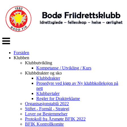
Veksle
navigasjon
Forsiden
Klubben
Klubbutvikling
Kompetanse / Utvikling / Kurs
Klubbdrakter og sko
Klubbdrakter
Prosedyre ved kjøp av Ny klubbkolleksjon på
nett
Klubbavtaler
Regler for Draktreklame
Organisasjonstablå 2022
Stiftet - Formål - Strategi
Lover og Bestemmelser
Protokoll fra Årsmøte BFIK 2022
BFIK Kontrollkomite