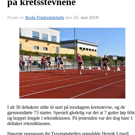
på kretsstevnene
Postet av
Bodø Friidrettsklubb
den
25. mai 2018
I alt 30 deltakere stilte til start på torsdagens kretsstevne, og de
gjennomførte 73 starter. Spesielt gledelig var det at 7 gutter løp 60
og hoppet lengde i rekruttklassen. På jentesiden var det dog bare 1
deltaker rekruttklassen.
Høyeste poengsum iht Tyrvingtabellen oppnådde Henrik Lünell