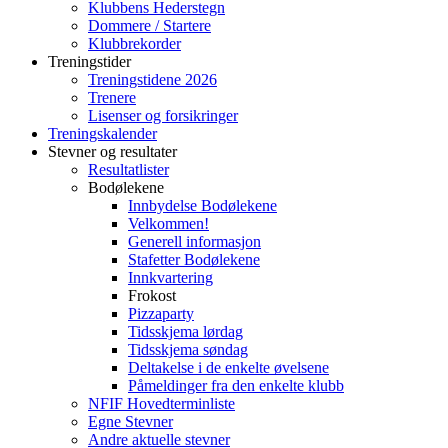
Klubbens Hederstegn
Dommere / Startere
Klubbrekorder
Treningstider
Treningstidene 2026
Trenere
Lisenser og forsikringer
Treningskalender
Stevner og resultater
Resultatlister
Bodølekene
Innbydelse Bodølekene
Velkommen!
Generell informasjon
Stafetter Bodølekene
Innkvartering
Frokost
Pizzaparty
Tidsskjema lørdag
Tidsskjema søndag
Deltakelse i de enkelte øvelsene
Påmeldinger fra den enkelte klubb
NFIF Hovedterminliste
Egne Stevner
Andre aktuelle stevner