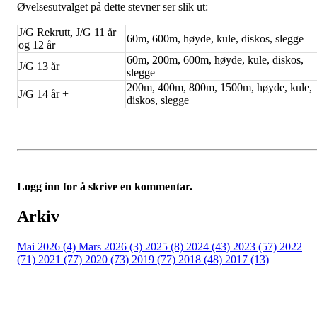
Øvelsesutvalget på dette stevner ser slik ut:
J/G Rekrutt, J/G 11 år
60m, 600m, høyde, kule, diskos, slegge
og 12 år
60m, 200m, 600m, høyde, kule, diskos,
J/G 13 år
slegge
200m, 400m, 800m, 1500m, høyde, kule,
J/G 14 år +
diskos, slegge
Logg inn for å skrive en kommentar.
Arkiv
Mai 2026 (4)
Mars 2026 (3)
2025 (8)
2024 (43)
2023 (57)
2022
(71)
2021 (77)
2020 (73)
2019 (77)
2018 (48)
2017 (13)