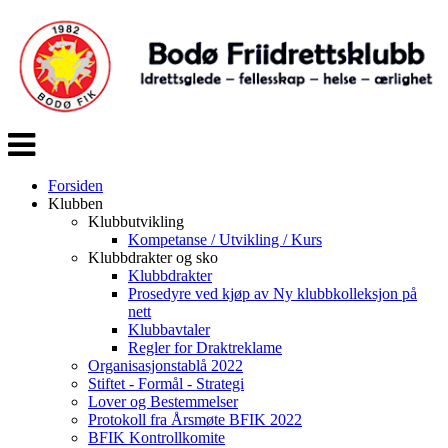
Veksle
navigasjon
Forsiden
Klubben
Klubbutvikling
Kompetanse / Utvikling / Kurs
Klubbdrakter og sko
Klubbdrakter
Prosedyre ved kjøp av Ny klubbkolleksjon på
nett
Klubbavtaler
Regler for Draktreklame
Organisasjonstablå 2022
Stiftet - Formål - Strategi
Lover og Bestemmelser
Protokoll fra Årsmøte BFIK 2022
BFIK Kontrollkomite