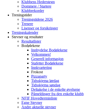
Klubbens Hederstegn
Dommere / Startere
Klubbrekorder
Treningstider
Treningstidene 2026
Trenere
Lisenser og forsikringer
Treningskalender
Stevner og resultater
Resultatlister
Bodølekene
Innbydelse Bodølekene
Velkommen!
Generell informasjon
Stafetter Bodølekene
Innkvartering
Frokost
Pizzaparty
Tidsskjema lørdag
Tidsskjema søndag
Deltakelse i de enkelte øvelsene
Påmeldinger fra den enkelte klubb
NFIF Hovedterminliste
Egne Stevner
Andre aktuelle stevner