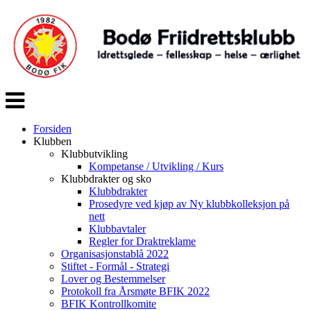
Veksle
navigasjon
Forsiden
Klubben
Klubbutvikling
Kompetanse / Utvikling / Kurs
Klubbdrakter og sko
Klubbdrakter
Prosedyre ved kjøp av Ny klubbkolleksjon på
nett
Klubbavtaler
Regler for Draktreklame
Organisasjonstablå 2022
Stiftet - Formål - Strategi
Lover og Bestemmelser
Protokoll fra Årsmøte BFIK 2022
BFIK Kontrollkomite