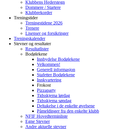
Klubbens Hederstegn
Dommere / Startere
Klubbrekorder
Treningstider
Treningstidene 2026
Trenere
Lisenser og forsikringer
Treningskalender
Stevner og resultater
Resultatlister
Bodølekene
Innbydelse Bodølekene
Velkommen!
Generell informasjon
Stafetter Bodølekene
Innkvartering
Frokost
Pizzaparty
Tidsskjema lørdag
Tidsskjema søndag
Deltakelse i de enkelte øvelsene
Påmeldinger fra den enkelte klubb
NFIF Hovedterminliste
Egne Stevner
Andre aktuelle stevner