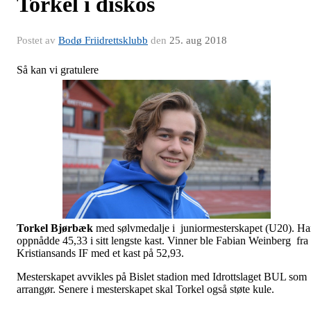
Torkel i diskos
Postet av
Bodø Friidrettsklubb
den
25. aug 2018
Så kan vi gratulere
Torkel Bjørbæk
med sølvmedalje i juniormesterskapet (U20). H
oppnådde 45,33 i sitt lengste kast. Vinner ble Fabian Weinberg fra
Kristiansands IF med et kast på 52,93.
Mesterskapet avvikles på Bislet stadion med Idrottslaget BUL som
arrangør. Senere i mesterskapet skal Torkel også støte kule.