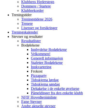
Klubbens Hederstegn
Dommere / Startere
Klubbrekorder
Treningstider
Treningstidene 2026
Trenere
Lisenser og forsikringer
Treningskalender
Stevner og resultater
Resultatlister
Bodølekene
Innbydelse Bodølekene
Velkommen!
Generell informasjon
Stafetter Bodølekene
Innkvartering
Frokost
Pizzaparty
Tidsskjema lørdag
Tidsskjema søndag
Deltakelse i de enkelte øvelsene
Påmeldinger fra den enkelte klubb
NFIF Hovedterminliste
Egne Stevner
Andre aktuelle stevner