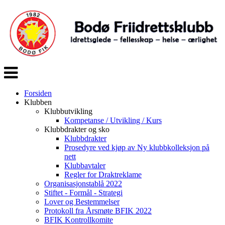
Veksle
navigasjon
Forsiden
Klubben
Klubbutvikling
Kompetanse / Utvikling / Kurs
Klubbdrakter og sko
Klubbdrakter
Prosedyre ved kjøp av Ny klubbkolleksjon på
nett
Klubbavtaler
Regler for Draktreklame
Organisasjonstablå 2022
Stiftet - Formål - Strategi
Lover og Bestemmelser
Protokoll fra Årsmøte BFIK 2022
BFIK Kontrollkomite