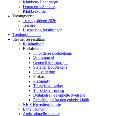
Klubbens Hederstegn
Dommere / Startere
Klubbrekorder
Treningstider
Treningstidene 2026
Trenere
Lisenser og forsikringer
Treningskalender
Stevner og resultater
Resultatlister
Bodølekene
Innbydelse Bodølekene
Velkommen!
Generell informasjon
Stafetter Bodølekene
Innkvartering
Frokost
Pizzaparty
Tidsskjema lørdag
Tidsskjema søndag
Deltakelse i de enkelte øvelsene
Påmeldinger fra den enkelte klubb
NFIF Hovedterminliste
Egne Stevner
Andre aktuelle stevner