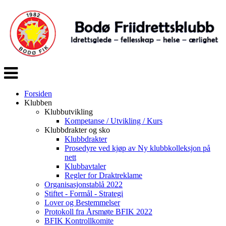
Veksle
navigasjon
Forsiden
Klubben
Klubbutvikling
Kompetanse / Utvikling / Kurs
Klubbdrakter og sko
Klubbdrakter
Prosedyre ved kjøp av Ny klubbkolleksjon på
nett
Klubbavtaler
Regler for Draktreklame
Organisasjonstablå 2022
Stiftet - Formål - Strategi
Lover og Bestemmelser
Protokoll fra Årsmøte BFIK 2022
BFIK Kontrollkomite