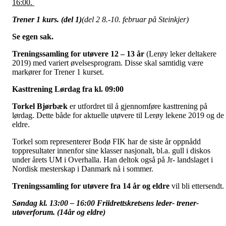
16:00.
Trener 1 kurs. (del 1)
(del 2 8.-10. februar på Steinkjer)
Se egen sak.
Treningssamling for utøvere 12 – 13 år
(Lerøy leker deltakere
2019) med variert øvelsesprogram. Disse skal samtidig være
markører for Trener 1 kurset.
Kasttrening Lørdag fra kl. 09:00
Torkel Bjørbæk
er utfordret til å gjennomføre kasttrening på
lørdag. Dette både for aktuelle utøvere til Lerøy lekene 2019 og de
eldre.
Torkel som representerer Bodø FIK har de siste år oppnådd
toppresultater innenfor sine klasser nasjonalt, bl.a. gull i diskos
under årets UM i Overhalla. Han deltok også på Jr- landslaget i
Nordisk mesterskap i Danmark nå i sommer.
Treningssamling for utøvere fra 14 år og eldre
vil bli ettersendt.
Søndag kl. 13:00 – 16:00 Friidrettskretsens leder- trener-
utøverforum. (14år og eldre)