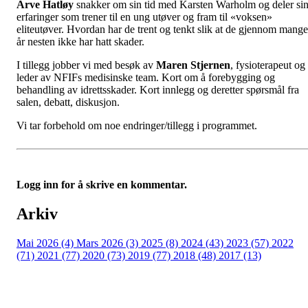
Arve Hatløy
snakker om sin tid med Karsten Warholm og deler si
erfaringer som trener til en ung utøver og fram til «voksen»
eliteutøver. Hvordan har de trent og tenkt slik at de gjennom mange
år nesten ikke har hatt skader.
I tillegg jobber vi med besøk av
Maren Stjernen
, fysioterapeut og
leder av NFIFs medisinske team. Kort om å forebygging og
behandling av idrettsskader. Kort innlegg og deretter spørsmål fra
salen, debatt, diskusjon.
Vi tar forbehold om noe endringer/tillegg i programmet.
Logg inn for å skrive en kommentar.
Arkiv
Mai 2026 (4)
Mars 2026 (3)
2025 (8)
2024 (43)
2023 (57)
2022
(71)
2021 (77)
2020 (73)
2019 (77)
2018 (48)
2017 (13)