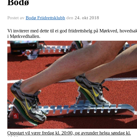
Bodø
Postet av
Bodø Friidrettsklubb
den
24. okt 2018
Vi inviterer med dette til ei god friidrettshelg på Mørkved, hovedsa
i Mørkvedhallen.
Oppstart vil være fredag kl. 20:00, og avrunder helga søndag kl.