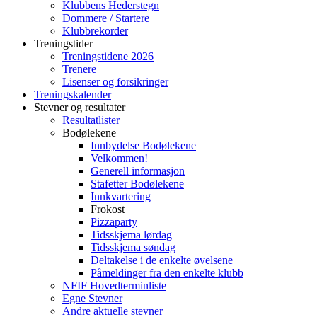
Klubbens Hederstegn
Dommere / Startere
Klubbrekorder
Treningstider
Treningstidene 2026
Trenere
Lisenser og forsikringer
Treningskalender
Stevner og resultater
Resultatlister
Bodølekene
Innbydelse Bodølekene
Velkommen!
Generell informasjon
Stafetter Bodølekene
Innkvartering
Frokost
Pizzaparty
Tidsskjema lørdag
Tidsskjema søndag
Deltakelse i de enkelte øvelsene
Påmeldinger fra den enkelte klubb
NFIF Hovedterminliste
Egne Stevner
Andre aktuelle stevner