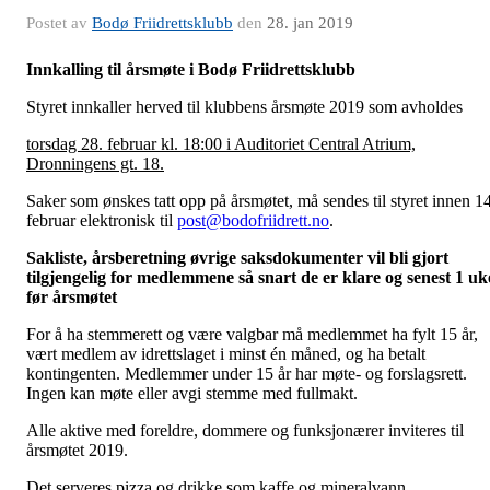
Postet av
Bodø Friidrettsklubb
den
28. jan 2019
Innkalling til årsmøte i Bodø Friidrettsklubb
Styret innkaller herved til klubbens årsmøte 2019 som avholdes
torsdag 28. februar kl. 18:00 i Auditoriet Central Atrium,
Dronningens gt. 18.
Saker som ønskes tatt opp på årsmøtet, må sendes til styret innen 14
februar elektronisk til
post@bodofriidrett.no
.
Sakliste, årsberetning øvrige saksdokumenter vil bli gjort
tilgjengelig for medlemmene så snart de er klare og senest 1 uk
før årsmøtet
For å ha stemmerett og være valgbar må medlemmet ha fylt 15 år,
vært medlem av idrettslaget i minst én måned, og ha betalt
kontingenten. Medlemmer under 15 år har møte- og forslagsrett.
Ingen kan møte eller avgi stemme med fullmakt.
Alle aktive med foreldre, dommere og funksjonærer inviteres til
årsmøtet 2019.
Det serveres pizza og drikke som kaffe og mineralvann.