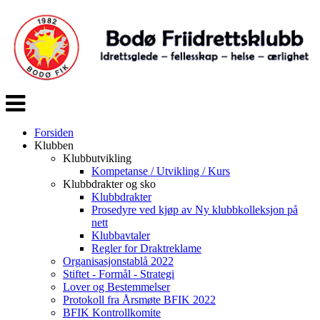
Veksle
navigasjon
Forsiden
Klubben
Klubbutvikling
Kompetanse / Utvikling / Kurs
Klubbdrakter og sko
Klubbdrakter
Prosedyre ved kjøp av Ny klubbkolleksjon på
nett
Klubbavtaler
Regler for Draktreklame
Organisasjonstablå 2022
Stiftet - Formål - Strategi
Lover og Bestemmelser
Protokoll fra Årsmøte BFIK 2022
BFIK Kontrollkomite