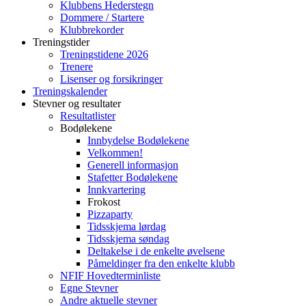
Klubbens Hederstegn
Dommere / Startere
Klubbrekorder
Treningstider
Treningstidene 2026
Trenere
Lisenser og forsikringer
Treningskalender
Stevner og resultater
Resultatlister
Bodølekene
Innbydelse Bodølekene
Velkommen!
Generell informasjon
Stafetter Bodølekene
Innkvartering
Frokost
Pizzaparty
Tidsskjema lørdag
Tidsskjema søndag
Deltakelse i de enkelte øvelsene
Påmeldinger fra den enkelte klubb
NFIF Hovedterminliste
Egne Stevner
Andre aktuelle stevner