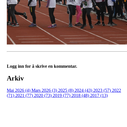
Logg inn for å skrive en kommentar.
Arkiv
Mai 2026 (4)
Mars 2026 (3)
2025 (8)
2024 (43)
2023 (57)
2022
(71)
2021 (77)
2020 (73)
2019 (77)
2018 (48)
2017 (13)