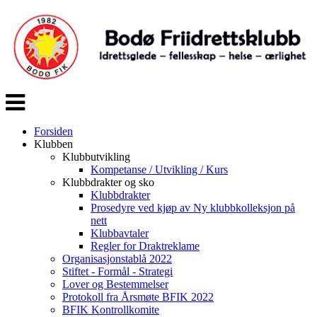
Veksle
navigasjon
Forsiden
Klubben
Klubbutvikling
Kompetanse / Utvikling / Kurs
Klubbdrakter og sko
Klubbdrakter
Prosedyre ved kjøp av Ny klubbkolleksjon på
nett
Klubbavtaler
Regler for Draktreklame
Organisasjonstablå 2022
Stiftet - Formål - Strategi
Lover og Bestemmelser
Protokoll fra Årsmøte BFIK 2022
BFIK Kontrollkomite