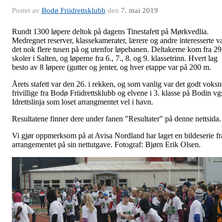
Postet av
Bodø Friidrettsklubb
den
7. mai 2019
Rundt 1300 løpere deltok på dagens Tinestafett på Mørkvedlia.
Medregnet reserver, klassekamerater, lærere og andre interesserte v
det nok flere tusen på og utenfor løpebanen. Deltakerne kom fra 29
skoler i Salten, og løperne fra 6., 7., 8. og 9. klassetrinn. Hvert lag
besto av 8 løpere (gutter og jenter, og hver etappe var på 200 m.
Årets stafett var den 26. i rekken, og som vanlig var det godt voksn
frivillige fra Bodø Friidrettsklubb og elvene i 3. klasse på Bodin vg
Idrettslinja som loset arrangmentet vel i havn.
Resultatene finner dere under fanen "Resultater" på denne nettsida.
Vi gjør oppmerksom på at Avisa Nordland har laget en bildeserie fr
arrangementet på sin nettutgave.
Fotograf: Bjørn Erik Olsen.