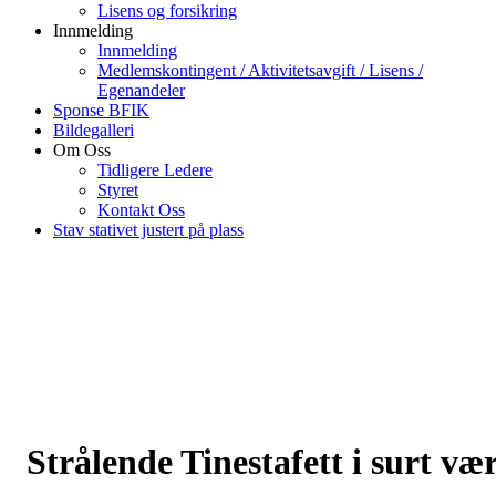
Lisens og forsikring
Innmelding
Innmelding
Medlemskontingent / Aktivitetsavgift / Lisens /
Egenandeler
Sponse BFIK
Bildegalleri
Om Oss
Tidligere Ledere
Styret
Kontakt Oss
Stav stativet justert på plass
Strålende Tinestafett i surt væ