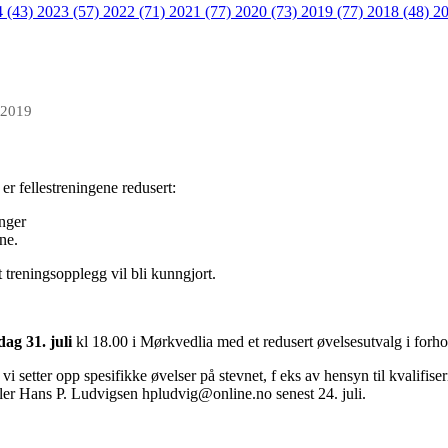
4 (43)
2023 (57)
2022 (71)
2021 (77)
2020 (73)
2019 (77)
2018 (48)
20
 2019
er fellestreningene redusert:
inger
ne.
 treningsopplegg vil bli kunngjort.
dag 31. juli
kl 18.00 i Mørkvedlia med et redusert øvelsesutvalg i forhol
setter opp spesifikke øvelser på stevnet, f eks av hensyn til kvalifiser
er Hans P. Ludvigsen hpludvig@online.no senest 24. juli.