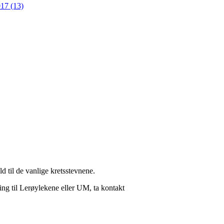
17 (13)
d til de vanlige kretsstevnene.
ing til Lerøylekene eller UM, ta kontakt