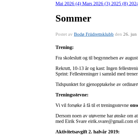
Mai 2026 (4)
Mars 2026 (3)
2025 (8)
202
Sommer
Postet av
Bodø Friidrettsklubb
den
26. jun
Trening:
Fra skoleslutt og til begynnelsen av august 
Rekrutt, 10-13 år og kast: Ingen fellestren
Sprint: Fellestreninger i samråd med trener
Tidspunktet for gjenopptakelse av ordinært
Treningsstevne:
Vi vil forsøke å få til et treningsstevne
ons
Dersom noen av utøverne har ønske om at vi 
med Eirik Svare eirik.svare@gmail.com ell
Aktivitetsavgift 2. halvår 2019: