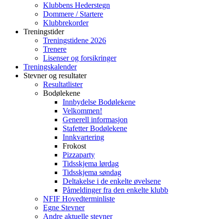
Klubbens Hederstegn
Dommere / Startere
Klubbrekorder
Treningstider
Treningstidene 2026
Trenere
Lisenser og forsikringer
Treningskalender
Stevner og resultater
Resultatlister
Bodølekene
Innbydelse Bodølekene
Velkommen!
Generell informasjon
Stafetter Bodølekene
Innkvartering
Frokost
Pizzaparty
Tidsskjema lørdag
Tidsskjema søndag
Deltakelse i de enkelte øvelsene
Påmeldinger fra den enkelte klubb
NFIF Hovedterminliste
Egne Stevner
Andre aktuelle stevner