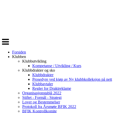
Veksle
navigasjon
Forsiden
Klubben
Klubbutvikling
Kompetanse / Utvikling / Kurs
Klubbdrakter og sko
Klubbdrakter
Prosedyre ved kjøp av Ny klubbkolleksjon på nett
Klubbavtaler
Regler for Draktreklame
Organisasjonstablå 2022
Stiftet - Formål - Strategi
Lover og Bestemmelser
Protokoll fra Årsmøte BFIK 2022
BFIK Kontrollkomite