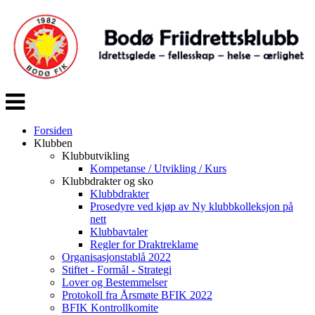
Veksle
navigasjon
Forsiden
Klubben
Klubbutvikling
Kompetanse / Utvikling / Kurs
Klubbdrakter og sko
Klubbdrakter
Prosedyre ved kjøp av Ny klubbkolleksjon på
nett
Klubbavtaler
Regler for Draktreklame
Organisasjonstablå 2022
Stiftet - Formål - Strategi
Lover og Bestemmelser
Protokoll fra Årsmøte BFIK 2022
BFIK Kontrollkomite