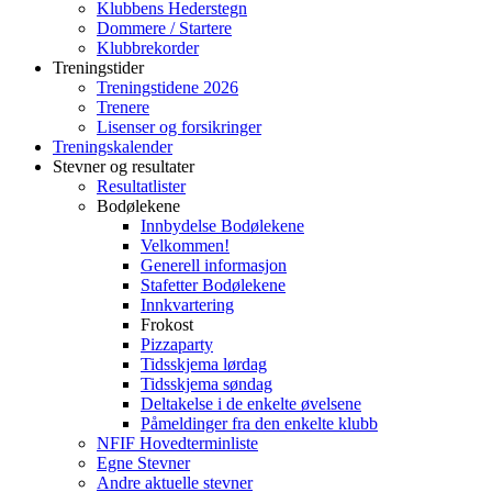
Klubbens Hederstegn
Dommere / Startere
Klubbrekorder
Treningstider
Treningstidene 2026
Trenere
Lisenser og forsikringer
Treningskalender
Stevner og resultater
Resultatlister
Bodølekene
Innbydelse Bodølekene
Velkommen!
Generell informasjon
Stafetter Bodølekene
Innkvartering
Frokost
Pizzaparty
Tidsskjema lørdag
Tidsskjema søndag
Deltakelse i de enkelte øvelsene
Påmeldinger fra den enkelte klubb
NFIF Hovedterminliste
Egne Stevner
Andre aktuelle stevner