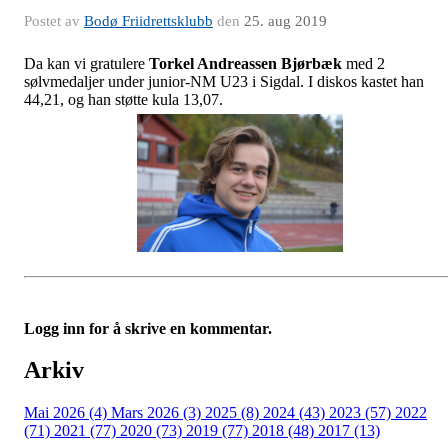
Postet av
Bodø Friidrettsklubb
den
25. aug 2019
Da kan vi gratulere
Torkel Andreassen Bjørbæk
med 2
sølvmedaljer under junior-NM U23 i Sigdal. I diskos kastet han
44,21, og han støtte kula 13,07.
Logg inn for å skrive en kommentar.
Arkiv
Mai 2026 (4)
Mars 2026 (3)
2025 (8)
2024 (43)
2023 (57)
2022
(71)
2021 (77)
2020 (73)
2019 (77)
2018 (48)
2017 (13)