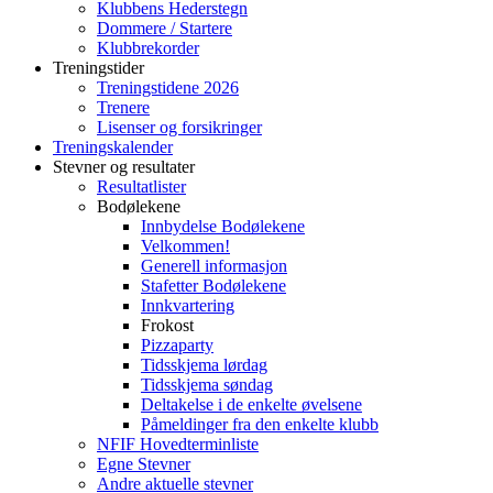
Klubbens Hederstegn
Dommere / Startere
Klubbrekorder
Treningstider
Treningstidene 2026
Trenere
Lisenser og forsikringer
Treningskalender
Stevner og resultater
Resultatlister
Bodølekene
Innbydelse Bodølekene
Velkommen!
Generell informasjon
Stafetter Bodølekene
Innkvartering
Frokost
Pizzaparty
Tidsskjema lørdag
Tidsskjema søndag
Deltakelse i de enkelte øvelsene
Påmeldinger fra den enkelte klubb
NFIF Hovedterminliste
Egne Stevner
Andre aktuelle stevner