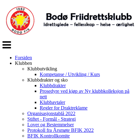
Veksle
navigasjon
Forsiden
Klubben
Klubbutvikling
Kompetanse / Utvikling / Kurs
Klubbdrakter og sko
Klubbdrakter
Prosedyre ved kjøp av Ny klubbkolleksjon på
nett
Klubbavtaler
Regler for Draktreklame
Organisasjonstablå 2022
Stiftet - Formål - Strategi
Lover og Bestemmelser
Protokoll fra Årsmøte BFIK 2022
BFIK Kontrollkomite