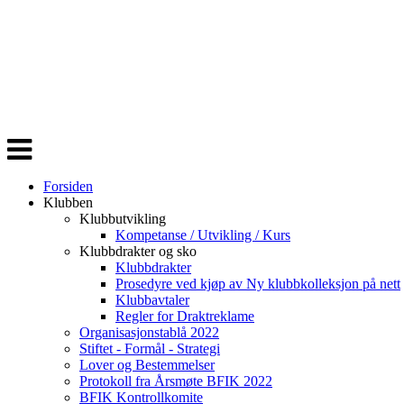
Veksle
navigasjon
Forsiden
Klubben
Klubbutvikling
Kompetanse / Utvikling / Kurs
Klubbdrakter og sko
Klubbdrakter
Prosedyre ved kjøp av Ny klubbkolleksjon på nett
Klubbavtaler
Regler for Draktreklame
Organisasjonstablå 2022
Stiftet - Formål - Strategi
Lover og Bestemmelser
Protokoll fra Årsmøte BFIK 2022
BFIK Kontrollkomite