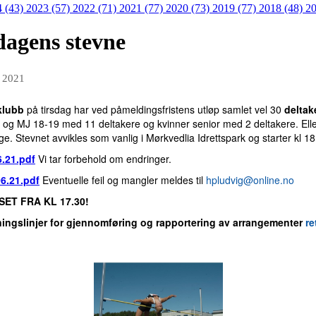
4 (43)
2023 (57)
2022 (71)
2021 (77)
2020 (73)
2019 (77)
2018 (48)
20
dagens stevne
i 2021
klubb
på tirsdag har ved påmeldingsfristens utløp samlet vel 30
deltak
 og MJ 18-19 med 11 deltakere og kvinner senior med 2 deltakere. Ell
e. Stevnet avvikles som vanlig i Mørkvedlia Idrettspark og starter kl 1
.21.pdf
Vi tar forbehold om endringer.
06.21.pdf
Eventuelle feil og mangler meldes til
hpludvig@online.no
ET FRA KL 17.30!
ningslinjer for gjennomføring og rapportering av arrangementer
re