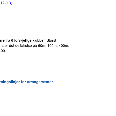
17 (13)
ere
fra 6 forskjellige klubber. Størst
ers er det deltakelse på 60m, 100m, 400m,
8.00.
tningslinjer-for-arrangementer-