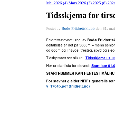
Mai 2026 (4)
Mars 2026 (3)
2025 (8)
202
Tidsskjema for tirs
Postet av
Bodø Friidrettsklubb
den
31. ma
Friidrettsstevnet i regi av
Bodø Friidretts
deltakelse er det på 5000m – menn senior
og 600m og i høyde, tresteg, spyd og slegg
Tidskjemaet ser slik ut:
Tidsskjema 01.06
Her er startlista for stevnet:
Startliste 01.
STARTNUMMER KAN HENTES I MÅLHUS
For stevnet gjelder
NFIFs generelle ret
v_1704b.pdf (friidrett.no)