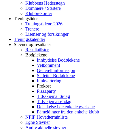
Klubbens Hederstegn
Dommere / Startere
Klubbrekorder
Treningstider
Treningstidene 2026
Trenere
Lisenser og forsikringer
Treningskalender
Stevner og resultater
Resultatlister
Bodølekene
Innbydelse Bodølekene
Velkommen!
Generell informasjon
Stafetter Bodølekene
Innkvartering
Frokost
Pizzaparty
Tidsskjema lørdag
Tidsskjema søndag
Deltakelse i de enkelte øvelsene
Påmeldinger fra den enkelte klubb
NFIF Hovedterminliste
Egne Stevner
Andre aktuelle stevner