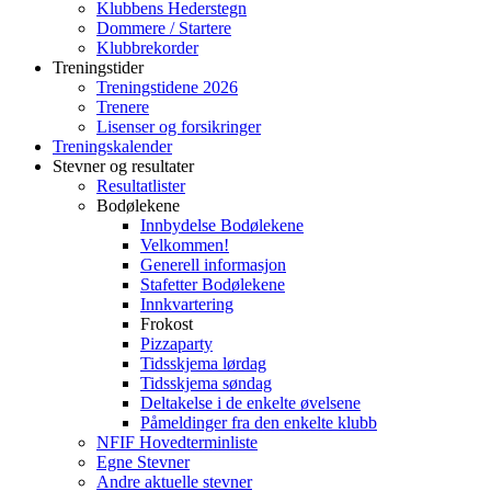
Klubbens Hederstegn
Dommere / Startere
Klubbrekorder
Treningstider
Treningstidene 2026
Trenere
Lisenser og forsikringer
Treningskalender
Stevner og resultater
Resultatlister
Bodølekene
Innbydelse Bodølekene
Velkommen!
Generell informasjon
Stafetter Bodølekene
Innkvartering
Frokost
Pizzaparty
Tidsskjema lørdag
Tidsskjema søndag
Deltakelse i de enkelte øvelsene
Påmeldinger fra den enkelte klubb
NFIF Hovedterminliste
Egne Stevner
Andre aktuelle stevner