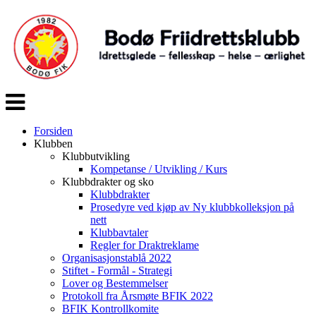
Veksle
navigasjon
Forsiden
Klubben
Klubbutvikling
Kompetanse / Utvikling / Kurs
Klubbdrakter og sko
Klubbdrakter
Prosedyre ved kjøp av Ny klubbkolleksjon på
nett
Klubbavtaler
Regler for Draktreklame
Organisasjonstablå 2022
Stiftet - Formål - Strategi
Lover og Bestemmelser
Protokoll fra Årsmøte BFIK 2022
BFIK Kontrollkomite