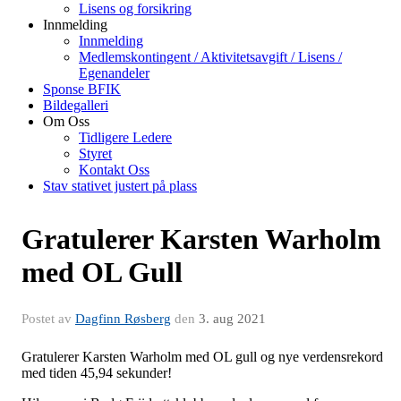
Lisens og forsikring
Innmelding
Innmelding
Medlemskontingent / Aktivitetsavgift / Lisens /
Egenandeler
Sponse BFIK
Bildegalleri
Om Oss
Tidligere Ledere
Styret
Kontakt Oss
Stav stativet justert på plass
Gratulerer Karsten Warholm
med OL Gull
Postet av
Dagfinn Røsberg
den
3. aug 2021
Gratulerer Karsten Warholm med OL gull og nye verdensrekord
med tiden 45,94 sekunder!