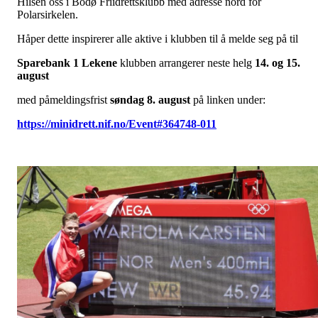
Hilsen oss i Bodø Friidrettsklubb med adresse nord for
Polarsirkelen.
Håper dette inspirerer alle aktive i klubben til å melde seg på til
Sparebank 1 Lekene
klubben arrangerer neste helg
14. og 15.
august
med påmeldingsfrist
søndag 8. august
på linken under:
https://minidrett.nif.no/Event#364748-011