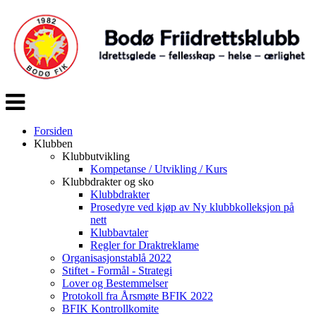
Veksle
navigasjon
Forsiden
Klubben
Klubbutvikling
Kompetanse / Utvikling / Kurs
Klubbdrakter og sko
Klubbdrakter
Prosedyre ved kjøp av Ny klubbkolleksjon på
nett
Klubbavtaler
Regler for Draktreklame
Organisasjonstablå 2022
Stiftet - Formål - Strategi
Lover og Bestemmelser
Protokoll fra Årsmøte BFIK 2022
BFIK Kontrollkomite