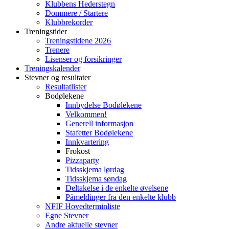
Klubbens Hederstegn
Dommere / Startere
Klubbrekorder
Treningstider
Treningstidene 2026
Trenere
Lisenser og forsikringer
Treningskalender
Stevner og resultater
Resultatlister
Bodølekene
Innbydelse Bodølekene
Velkommen!
Generell informasjon
Stafetter Bodølekene
Innkvartering
Frokost
Pizzaparty
Tidsskjema lørdag
Tidsskjema søndag
Deltakelse i de enkelte øvelsene
Påmeldinger fra den enkelte klubb
NFIF Hovedterminliste
Egne Stevner
Andre aktuelle stevner