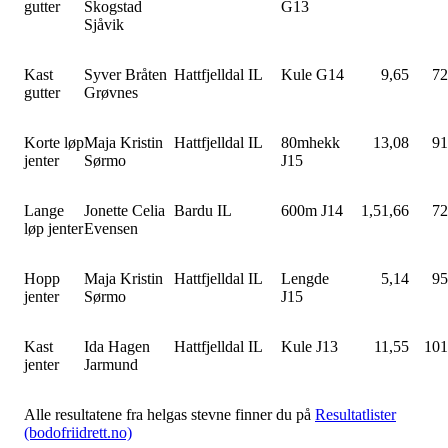
gutter
Skogstad
G13
Sjåvik
Kast
Syver Bråten
Hattfjelldal IL
Kule G14
9,65
72
gutter
Grøvnes
Korte løp
Maja Kristin
Hattfjelldal IL
80mhekk
13,08
91
jenter
Sørmo
J15
Lange
Jonette Celia
Bardu IL
600m J14
1,51,66
72
løp jenter
Evensen
Hopp
Maja Kristin
Hattfjelldal IL
Lengde
5,14
95
jenter
Sørmo
J15
Kast
Ida Hagen
Hattfjelldal IL
Kule J13
11,55
101
jenter
Jarmund
Alle resultatene fra helgas stevne finner du på
Resultatlister
(bodofriidrett.no)