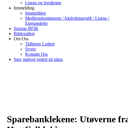
Lisens og forsikring
Innmelding
Innmelding
Medlemskontingent / Aktivitetsavgift / Lisens /
Egenandeler
Sponse BFIK
Bildegalleri
Om Oss
Tidligere Ledere
Styret
Kontakt Oss
Stav stativet justert på plass
Sparebanklekene: Utøverne fr