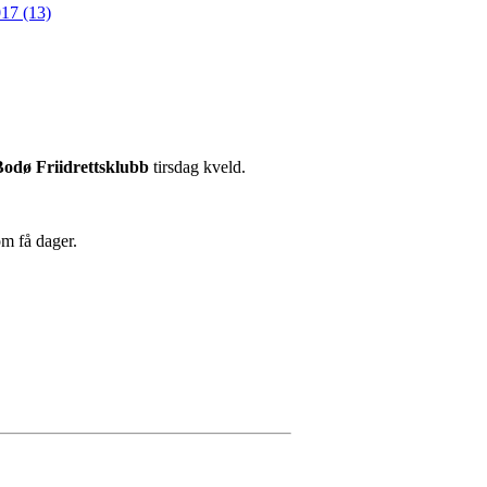
17 (13)
Bodø Friidrettsklubb
tirsdag kveld.
om få dager.