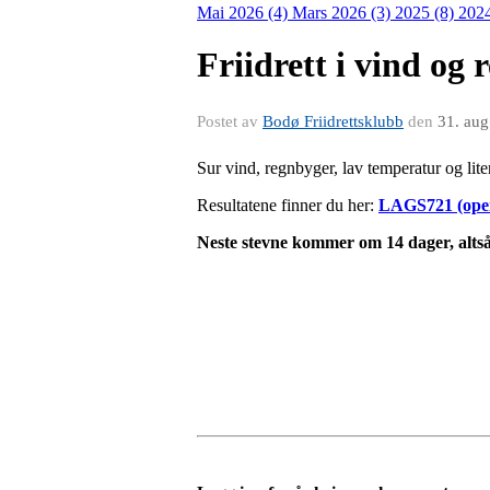
Mai 2026 (4)
Mars 2026 (3)
2025 (8)
202
Friidrett i vind og 
Postet av
Bodø Friidrettsklubb
den
31. au
Sur vind, regnbyger, lav temperatur og liten
Resultatene finner du her:
LAGS721 (open
Neste stevne kommer om 14 dager, alts