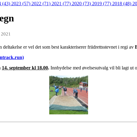
4 (43)
2023 (57)
2022 (71)
2021 (77)
2020 (73)
2019 (77)
2018 (48)
20
regn
g 2021
 deltakelse er vel det som best karakteriserer friidrettsstevnet i regi av
track.run)
å
14. september kl 18.00
.
Innbydelse med øvelsesutvalg vil bli lagt ut 