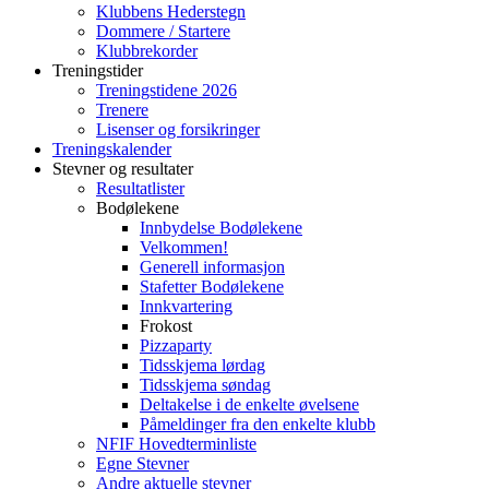
Klubbens Hederstegn
Dommere / Startere
Klubbrekorder
Treningstider
Treningstidene 2026
Trenere
Lisenser og forsikringer
Treningskalender
Stevner og resultater
Resultatlister
Bodølekene
Innbydelse Bodølekene
Velkommen!
Generell informasjon
Stafetter Bodølekene
Innkvartering
Frokost
Pizzaparty
Tidsskjema lørdag
Tidsskjema søndag
Deltakelse i de enkelte øvelsene
Påmeldinger fra den enkelte klubb
NFIF Hovedterminliste
Egne Stevner
Andre aktuelle stevner