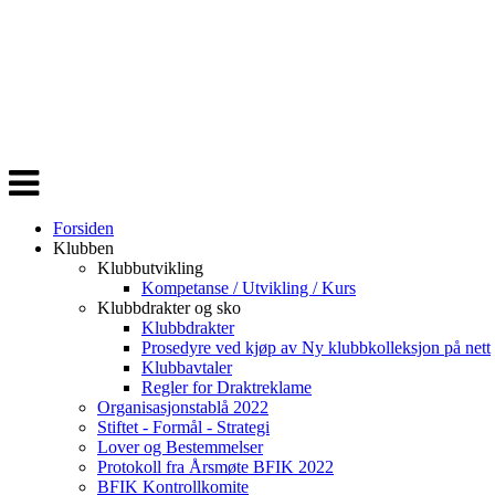
Veksle
navigasjon
Forsiden
Klubben
Klubbutvikling
Kompetanse / Utvikling / Kurs
Klubbdrakter og sko
Klubbdrakter
Prosedyre ved kjøp av Ny klubbkolleksjon på nett
Klubbavtaler
Regler for Draktreklame
Organisasjonstablå 2022
Stiftet - Formål - Strategi
Lover og Bestemmelser
Protokoll fra Årsmøte BFIK 2022
BFIK Kontrollkomite