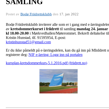
SAMLING
Postet av
Bodø Friidrettsklubb
den
17. jan 2022
Bodø Friidrettsklubb inviterer alle som er i gang med e-læringsdele
av
kretsdommerkurset i friidrett
til samling
mandag 24. januar
kl 18.00-20.00
i Mørkvedhallen/Møterommet. Bekreft deltakelse til
Kristin Hunstad, tlf. 91595954, E-post:
kristinhunstad51@gmail.com
Er du ikke påmeldt på e-læringsdelen, kan du gå inn på MInIdrett 
registrere deg:
NIF e-læring: Logg inn på portalen
kursplan-kretsdommerkurs-5.1.2016.pdf (friidrett.no)