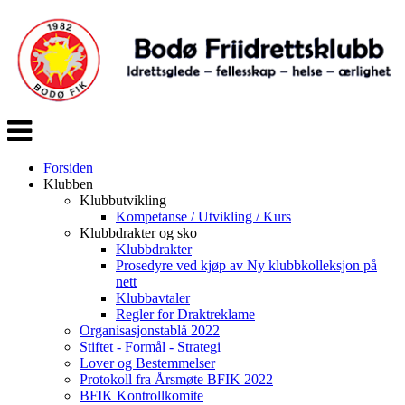
Veksle
navigasjon
Forsiden
Klubben
Klubbutvikling
Kompetanse / Utvikling / Kurs
Klubbdrakter og sko
Klubbdrakter
Prosedyre ved kjøp av Ny klubbkolleksjon på
nett
Klubbavtaler
Regler for Draktreklame
Organisasjonstablå 2022
Stiftet - Formål - Strategi
Lover og Bestemmelser
Protokoll fra Årsmøte BFIK 2022
BFIK Kontrollkomite