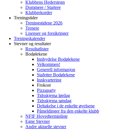
Klubbens Hederstegn
Dommere / Startere
Klubbrekorder
Treningstider
Treningstidene 2026
Trenere
Lisenser og forsikringer
Treningskalender
Stevner og resultater
Resultatlister
Bodølekene
Innbydelse Bodølekene
Velkommen!
Generell informasjon
Stafetter Bodølekene
Innkvartering
Frokost
Pizzaparty
Tidsskjema lørdag
Tidsskjema søndag
Deltakelse i de enkelte øvelsene
Påmeldinger fra den enkelte klubb
NFIF Hovedterminliste
Egne Stevner
Andre aktuelle stevner