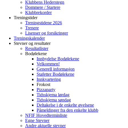
Klubbens Hederstegn
Dommere / Startere
Klubbrekorder
Treningstider
Treningstidene 2026
Trenere
Lisenser og forsikringer
Treningskalender
Stevner og resultater
Resultatlister
Bodølekene
Innbydelse Bodølekene
Velkommen!
Generell informasjon
Stafetter Bodølekene
Innkvartering
Frokost
Pizzaparty
Tidsskjema lørdag
Tidsskjema søndag
Deltakelse i de enkelte øvelsene
Påmeldinger fra den enkelte klubb
NFIF Hovedterminliste
Egne Stevner
Andre aktuelle stevner