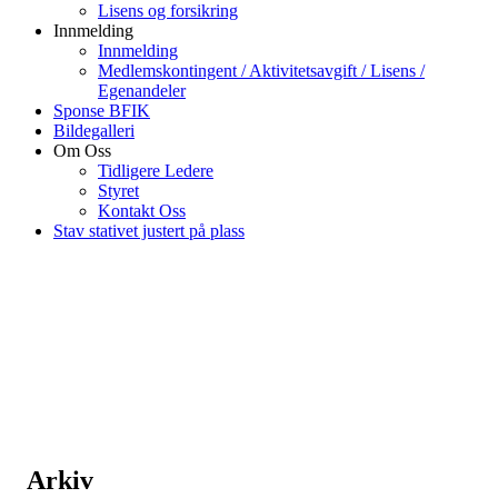
Lisens og forsikring
Innmelding
Innmelding
Medlemskontingent / Aktivitetsavgift / Lisens /
Egenandeler
Sponse BFIK
Bildegalleri
Om Oss
Tidligere Ledere
Styret
Kontakt Oss
Stav stativet justert på plass
Arkiv