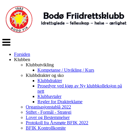
Veksle
navigasjon
Forsiden
Klubben
Klubbutvikling
Kompetanse / Utvikling / Kurs
Klubbdrakter og sko
Klubbdrakter
Prosedyre ved kjøp av Ny klubbkolleksjon på
nett
Klubbavtaler
Regler for Draktreklame
Organisasjonstablå 2022
Stiftet - Formål - Strategi
Lover og Bestemmelser
Protokoll fra Årsmøte BFIK 2022
BFIK Kontrollkomite