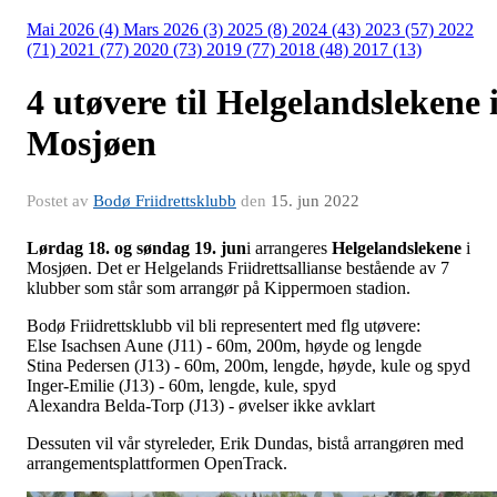
Mai 2026 (4)
Mars 2026 (3)
2025 (8)
2024 (43)
2023 (57)
2022
(71)
2021 (77)
2020 (73)
2019 (77)
2018 (48)
2017 (13)
4 utøvere til Helgelandslekene 
Mosjøen
Postet av
Bodø Friidrettsklubb
den
15. jun 2022
Lørdag 18. og søndag 19. jun
i arrangeres
Helgelandslekene
i
Mosjøen. Det er Helgelands Friidrettsallianse bestående av 7
klubber som står som arrangør på Kippermoen stadion.
Bodø Friidrettsklubb vil bli representert med flg utøvere:
Else Isachsen Aune (J11) - 60m, 200m, høyde og lengde
Stina Pedersen (J13) - 60m, 200m, lengde, høyde, kule og spyd
Inger-Emilie (J13) - 60m, lengde, kule, spyd
Alexandra Belda-Torp (J13) - øvelser ikke avklart
Dessuten vil vår styreleder, Erik Dundas, bistå arrangøren med
arrangementsplattformen OpenTrack.