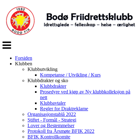
Veksle
navigasjon
Forsiden
Klubben
Klubbutvikling
Kompetanse / Utvikling / Kurs
Klubbdrakter og sko
Klubbdrakter
Prosedyre ved kjøp av Ny klubbkolleksjon på
nett
Klubbavtaler
Regler for Draktreklame
Organisasjonstablå 2022
Stiftet - Formål - Strategi
Lover og Bestemmelser
Protokoll fra Årsmøte BFIK 2022
BFIK Kontrollkomite