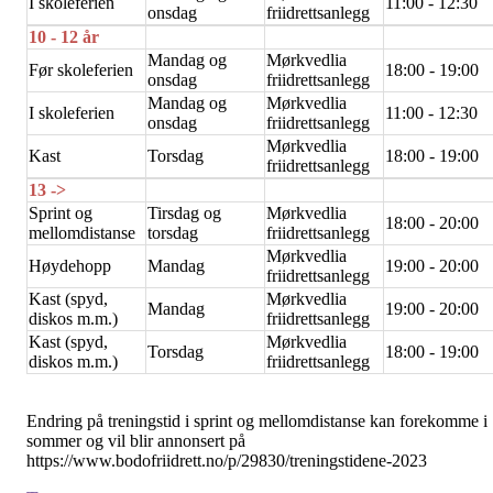
I skoleferien
11:00 - 12:30
onsdag
friidrettsanlegg
10 - 12 år
Mandag og
Mørkvedlia
Før skoleferien
18:00 - 19:00
onsdag
friidrettsanlegg
Mandag og
Mørkvedlia
I skoleferien
11:00 - 12:30
onsdag
friidrettsanlegg
Mørkvedlia
Kast
Torsdag
18:00 - 19:00
friidrettsanlegg
13 ->
Sprint og
Tirsdag og
Mørkvedlia
18:00 - 20:00
mellomdistanse
torsdag
friidrettsanlegg
Mørkvedlia
Høydehopp
Mandag
19:00 - 20:00
friidrettsanlegg
Kast (spyd,
Mørkvedlia
Mandag
19:00 - 20:00
diskos m.m.)
friidrettsanlegg
Kast (spyd,
Mørkvedlia
Torsdag
18:00 - 19:00
diskos m.m.)
friidrettsanlegg
Endring på treningstid i sprint og mellomdistanse kan forekomme i
sommer og vil blir annonsert på
https://www.bodofriidrett.no/p/29830/treningstidene-2023