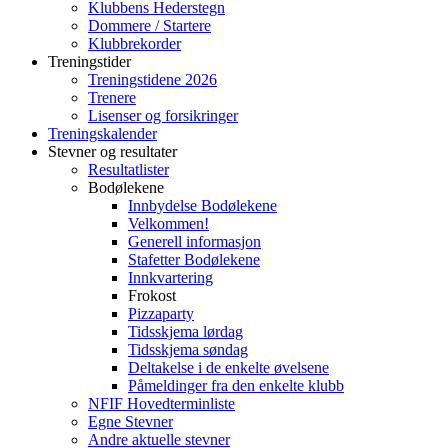
Klubbens Hederstegn
Dommere / Startere
Klubbrekorder
Treningstider
Treningstidene 2026
Trenere
Lisenser og forsikringer
Treningskalender
Stevner og resultater
Resultatlister
Bodølekene
Innbydelse Bodølekene
Velkommen!
Generell informasjon
Stafetter Bodølekene
Innkvartering
Frokost
Pizzaparty
Tidsskjema lørdag
Tidsskjema søndag
Deltakelse i de enkelte øvelsene
Påmeldinger fra den enkelte klubb
NFIF Hovedterminliste
Egne Stevner
Andre aktuelle stevner