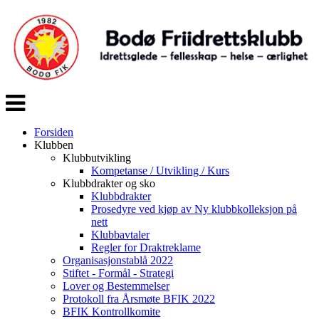
Veksle
navigasjon
Forsiden
Klubben
Klubbutvikling
Kompetanse / Utvikling / Kurs
Klubbdrakter og sko
Klubbdrakter
Prosedyre ved kjøp av Ny klubbkolleksjon på
nett
Klubbavtaler
Regler for Draktreklame
Organisasjonstablå 2022
Stiftet - Formål - Strategi
Lover og Bestemmelser
Protokoll fra Årsmøte BFIK 2022
BFIK Kontrollkomite