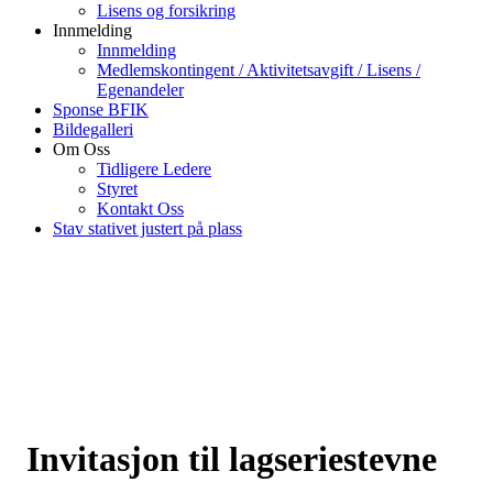
Lisens og forsikring
Innmelding
Innmelding
Medlemskontingent / Aktivitetsavgift / Lisens /
Egenandeler
Sponse BFIK
Bildegalleri
Om Oss
Tidligere Ledere
Styret
Kontakt Oss
Stav stativet justert på plass
Invitasjon til lagseriestevne