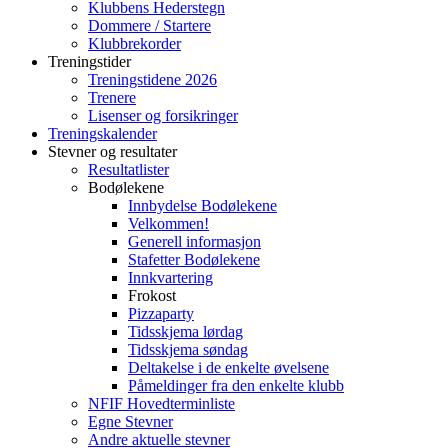
Klubbens Hederstegn
Dommere / Startere
Klubbrekorder
Treningstider
Treningstidene 2026
Trenere
Lisenser og forsikringer
Treningskalender
Stevner og resultater
Resultatlister
Bodølekene
Innbydelse Bodølekene
Velkommen!
Generell informasjon
Stafetter Bodølekene
Innkvartering
Frokost
Pizzaparty
Tidsskjema lørdag
Tidsskjema søndag
Deltakelse i de enkelte øvelsene
Påmeldinger fra den enkelte klubb
NFIF Hovedterminliste
Egne Stevner
Andre aktuelle stevner