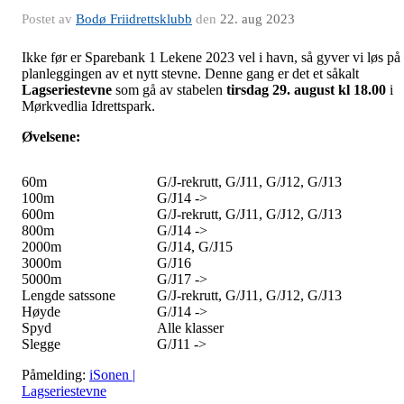
Postet av
Bodø Friidrettsklubb
den
22. aug 2023
Ikke før er Sparebank 1 Lekene 2023 vel i havn, så gyver vi løs på
planleggingen av et nytt stevne. Denne gang er det et såkalt
Lagseriestevne
som gå av stabelen
tirsdag 29. august kl 18.00
i
Mørkvedlia Idrettspark.
Øvelsene:
60m
G/J-rekrutt, G/J11, G/J12, G/J13
100m
G/J14 ->
600m
G/J-rekrutt, G/J11, G/J12, G/J13
800m
G/J14 ->
2000m
G/J14, G/J15
3000m
G/J16
5000m
G/J17 ->
Lengde satssone
G/J-rekrutt, G/J11, G/J12, G/J13
Høyde
G/J14 ->
Spyd
Alle klasser
Slegge
G/J11 ->
Påmelding:
iSonen |
Lagseriestevne