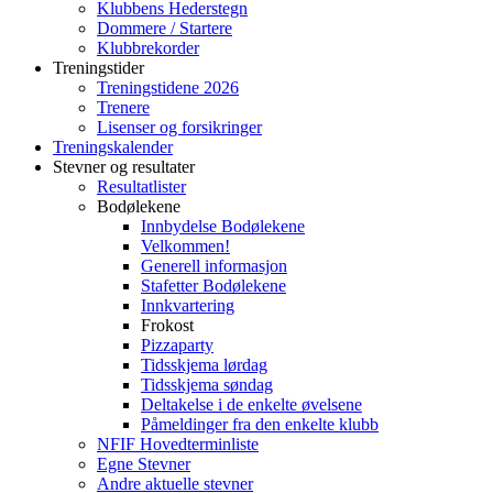
Klubbens Hederstegn
Dommere / Startere
Klubbrekorder
Treningstider
Treningstidene 2026
Trenere
Lisenser og forsikringer
Treningskalender
Stevner og resultater
Resultatlister
Bodølekene
Innbydelse Bodølekene
Velkommen!
Generell informasjon
Stafetter Bodølekene
Innkvartering
Frokost
Pizzaparty
Tidsskjema lørdag
Tidsskjema søndag
Deltakelse i de enkelte øvelsene
Påmeldinger fra den enkelte klubb
NFIF Hovedterminliste
Egne Stevner
Andre aktuelle stevner