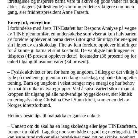
idrettsglede og inspirere barna våre til aktive og gode vaner fra tidli
alder. I dagens (stillesittende) samfunn er dette viktigere enn noen
gang, sier friidrettspresident Anne Farseth.
Energi ut, energi inn
I forbindelse med årets TINEstafett har Respons Analyse på vegne
av TINE gjennomført en undersøkelse som viser at kun halvparten
av foreldre opplever at barna deres i stor grad får utløp for energien
sin i løpet av en skoledag. Fire av fem foreldre opplever hindringer
for å kunne gi barna et sunt kosthold. De vanligste hindringene er
tidspress (45 prosent opplever dette), kostnader (36 prosent) og for
enkel tilgang til usunne varer (34 prosent).
– Fysisk aktivitet er bra for barn og ungdom. I tillegg er det viktig å
fylle på med energi gjennom en lang skoledag, og både før og etter
trening. Barn og ungdom i vekst trenger mye energi og har behov
for mat fra ulike matvaregrupper. Ved å spise variert sikrer man at
kroppen får tilgang på alle nødvendige byggeklosser, sier klinisk
ernæringsfysiolog Christina Ose i Sunn idrett, som er en del av
Norges idrettsforbund.
Hennes beste tips til matpakka er ganske enkelt:
– Uansett om du skal ha en lang skoledag eller løpe TINEstafetten,
trenger du påfyll. Lag deg noe som både er godt og næringsrikt. De
kan være rundstykker eller brødskiver med ost og skinke, yoghurt