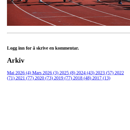
Logg inn for å skrive en kommentar.
Arkiv
Mai 2026 (4)
Mars 2026 (3)
2025 (8)
2024 (43)
2023 (57)
2022
(71)
2021 (77)
2020 (73)
2019 (77)
2018 (48)
2017 (13)