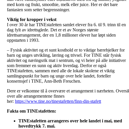
med korn og frukt, smoothie, melk eller juice. Her er det bare
fantasien som setter begrensninger.
Viktig for kropper i vekst
I over 30 år har TINEstafetten samlet elever fra 6. til 9. trinn til en
dag fylt av idrettsglede. Det er et av Norges største
idrettsarrangement, der en 1,8 millioner elever har løpt siden
oppstarten i 1993.
– Fysisk aktivitet og et sunt kosthold er to viktige bærebjelker for
barn og unges utvikling, læring og trivsel. For TINE står fysisk
aktivitet og næringsrik mat i sentrum, og vi heier på alle initiativer
som fremmer en sunn og aktiv hverdag. Derfor er også
TINEstafetten, sammen med alle de lokale skolene et viktig
samlingspunkt for barn og unge over hele landet, forteller
konsernsjef i TINE, Ann-Beth Freuchen.
Dere er velkomne til å overvære et arrangement i nærheten. Oversi
over alle arrangementene finnes
her:
https://www.tine.no/tinestafetten/finn-din-stafett
Fakta om TINEstafetten:
TINEstafetten arrangeres over hele landet i mai, med
hovedtrykk 7. mai.