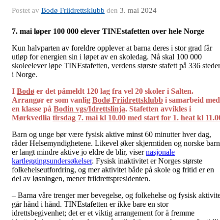
Postet av
Bodø Friidrettsklubb
den
3. mai 2024
7. mai løper 100 000 elever TINEstafetten over hele Norge
Kun halvparten av foreldre opplever at barna deres i stor grad får
utløp for energien sin i løpet av en skoledag. Nå skal 100 000
skoleelever løpe TINEstafetten, verdens største stafett på 336 stede
i Norge.
I
Bodø
er det påmeldt 120 lag fra vel 20 skoler i Salten.
Arrangør er som vanlig
Bodø Friidrettsklubb
i samarbeid med
en klasse på
Bodin vgs/Idrettslinja
. Stafetten avvikles i
Mørkvedlia
tirsdag 7. mai kl 10.00 med start for 1. heat kl 11.0
Barn og unge bør være fysisk aktive minst 60 minutter hver dag,
råder Helsemyndighetene. Likevel øker skjermtiden og norske barn
er langt mindre aktive jo eldre de blir, viser
nasjonale
kartleggingsundersøkelser
. Fysisk inaktivitet er Norges største
folkehelseutfordring, og mer aktivitet både på skole og fritid er en
del av løsningen, mener friidrettspresidenten.
– Barna våre trenger mer bevegelse, og folkehelse og fysisk aktivite
går hånd i hånd. TINEstafetten er ikke bare en stor
idrettsbegivenhet; det er et viktig arrangement for å fremme