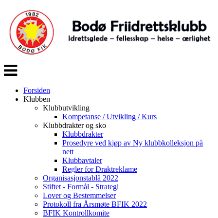
Veksle
navigasjon
Forsiden
Klubben
Klubbutvikling
Kompetanse / Utvikling / Kurs
Klubbdrakter og sko
Klubbdrakter
Prosedyre ved kjøp av Ny klubbkolleksjon på
nett
Klubbavtaler
Regler for Draktreklame
Organisasjonstablå 2022
Stiftet - Formål - Strategi
Lover og Bestemmelser
Protokoll fra Årsmøte BFIK 2022
BFIK Kontrollkomite