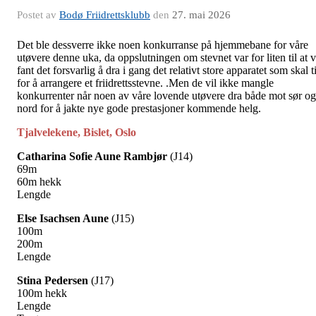
Postet av
Bodø Friidrettsklubb
den
27. mai 2026
Det ble dessverre ikke noen konkurranse på hjemmebane for våre
utøvere denne uka, da oppslutningen om stevnet var for liten til at v
fant det forsvarlig å dra i gang det relativt store apparatet som skal ti
for å arrangere et friidrettsstevne. .Men de vil ikke mangle
konkurrenter når noen av våre lovende utøvere dra både mot sør og
nord for å jakte nye gode prestasjoner kommende helg.
Tjalvelekene, Bislet, Oslo
Catharina Sofie Aune Rambjør
(J14)
69m
60m hekk
Lengde
Else Isachsen Aune
(J15)
100m
200m
Lengde
Stina Pedersen
(J17)
100m hekk
Lengde