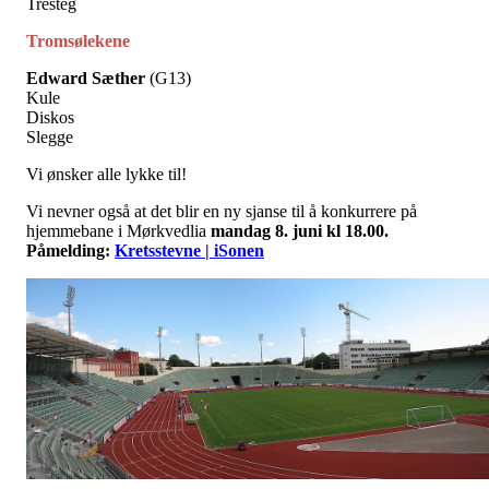
Tresteg
Tromsølekene
Edward Sæther
(G13)
Kule
Diskos
Slegge
Vi ønsker alle lykke til!
Vi nevner også at det blir en ny sjanse til å konkurrere på
hjemmebane i Mørkvedlia
mandag 8. juni kl 18.00.
Påmelding:
Kretsstevne | iSonen