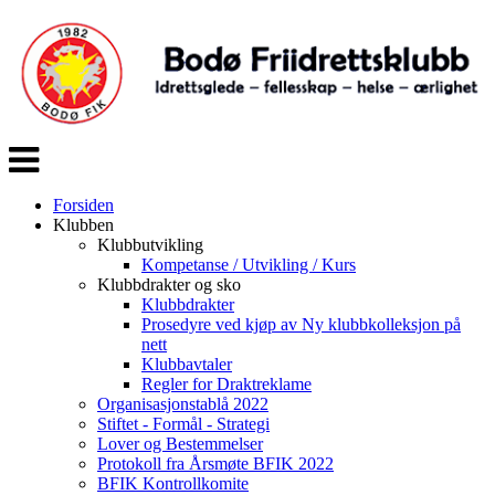
Veksle
navigasjon
Forsiden
Klubben
Klubbutvikling
Kompetanse / Utvikling / Kurs
Klubbdrakter og sko
Klubbdrakter
Prosedyre ved kjøp av Ny klubbkolleksjon på
nett
Klubbavtaler
Regler for Draktreklame
Organisasjonstablå 2022
Stiftet - Formål - Strategi
Lover og Bestemmelser
Protokoll fra Årsmøte BFIK 2022
BFIK Kontrollkomite