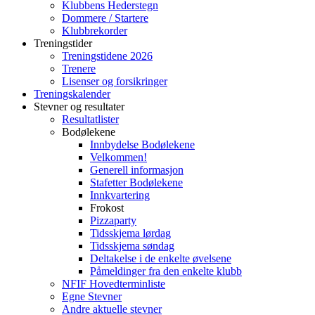
Klubbens Hederstegn
Dommere / Startere
Klubbrekorder
Treningstider
Treningstidene 2026
Trenere
Lisenser og forsikringer
Treningskalender
Stevner og resultater
Resultatlister
Bodølekene
Innbydelse Bodølekene
Velkommen!
Generell informasjon
Stafetter Bodølekene
Innkvartering
Frokost
Pizzaparty
Tidsskjema lørdag
Tidsskjema søndag
Deltakelse i de enkelte øvelsene
Påmeldinger fra den enkelte klubb
NFIF Hovedterminliste
Egne Stevner
Andre aktuelle stevner