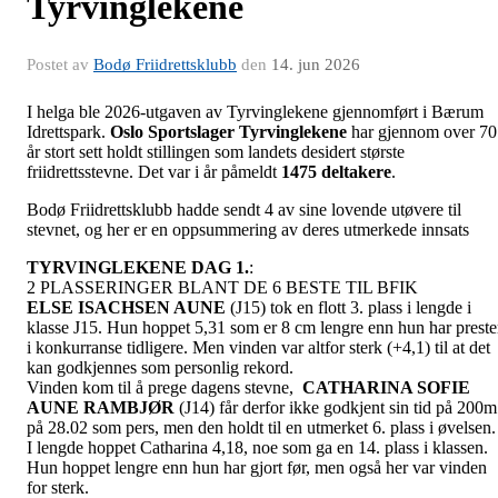
Tyrvinglekene
Postet av
Bodø Friidrettsklubb
den
14. jun 2026
I helga ble 2026-utgaven av Tyrvinglekene gjennomført i Bærum
Idrettspark.
Oslo Sportslager Tyrvinglekene
har gjennom over 70
år stort sett holdt stillingen som landets desidert største
friidrettsstevne. Det var i år påmeldt
1475 deltakere
.
Bodø Friidrettsklubb hadde sendt 4 av sine lovende utøvere til
stevnet, og her er en oppsummering av deres utmerkede innsats
TYRVINGLEKENE DAG 1.
:
2 PLASSERINGER BLANT DE 6 BESTE TIL BFIK
ELSE ISACHSEN AUNE
(J15) tok en flott 3. plass i lengde i
klasse J15. Hun hoppet 5,31 som er 8 cm lengre enn hun har preste
i konkurranse tidligere. Men vinden var altfor sterk (+4,1) til at det
kan godkjennes som personlig rekord.
Vinden kom til å prege dagens stevne,
CATHARINA SOFIE
AUNE RAMBJØR
(J14) får derfor ikke godkjent sin tid på 200m
på 28.02 som pers, men den holdt til en utmerket 6. plass i øvelsen
I lengde hoppet Catharina 4,18, noe som ga en 14. plass i klassen.
Hun hoppet lengre enn hun har gjort før, men også her var vinden
for sterk.