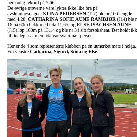
personlig rekord på 5,66
De øvrige utøverne våre lyktes ikke like bra på
avslutningsdagen.
STINA PEDERSEN
(J17) ble nr 10 i lengde
med 4,28.
CATHARINA
SOFIE AUNE RAMBJØR
(J14) ble 
16 på 60m hekk med tida 11,65, og
ELSE ISACHSEN AUNE
(J15) løp 100m på 13,14 og ble nr 3 i sitt forsøksheat. Det holdt ik
til finaleplass, men tida var svært nær persen.
Her er de 4 som representerte klubben på en utmerket måte i helga.
Fra venstre
Catharina, Sigurd, Stina og Else
.