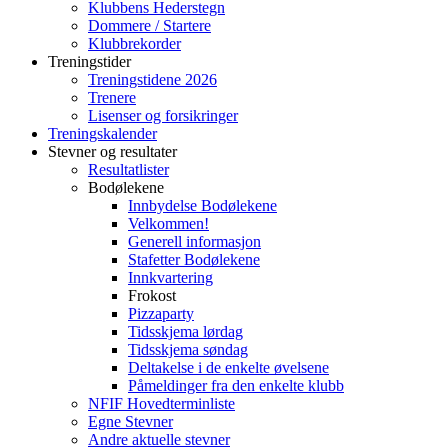
Klubbens Hederstegn
Dommere / Startere
Klubbrekorder
Treningstider
Treningstidene 2026
Trenere
Lisenser og forsikringer
Treningskalender
Stevner og resultater
Resultatlister
Bodølekene
Innbydelse Bodølekene
Velkommen!
Generell informasjon
Stafetter Bodølekene
Innkvartering
Frokost
Pizzaparty
Tidsskjema lørdag
Tidsskjema søndag
Deltakelse i de enkelte øvelsene
Påmeldinger fra den enkelte klubb
NFIF Hovedterminliste
Egne Stevner
Andre aktuelle stevner