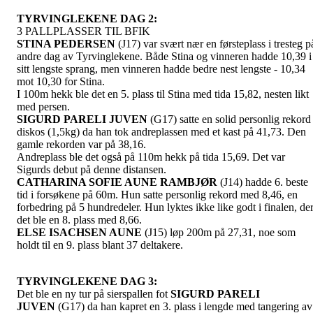
TYRVINGLEKENE DAG 2:
3 PALLPLASSER TIL BFIK
STINA PEDERSEN
(J17) var svært nær en førsteplass i tresteg p
andre dag av Tyrvinglekene. Både Stina og vinneren hadde 10,39 i
sitt lengste sprang, men vinneren hadde bedre nest lengste - 10,34
mot 10,30 for Stina.
I 100m hekk ble det en 5. plass til Stina med tida 15,82, nesten likt
med persen.
SIGURD PARELI JUVEN
(G17) satte en solid personlig rekord 
diskos (1,5kg) da han tok andreplassen med et kast på 41,73. Den
gamle rekorden var på 38,16.
Andreplass ble det også på 110m hekk på tida 15,69. Det var
Sigurds debut på denne distansen.
CATHARINA SOFIE AUNE RAMBJØR
(J14) hadde 6. beste
tid i forsøkene på 60m. Hun satte personlig rekord med 8,46, en
forbedring på 5 hundredeler. Hun lyktes ikke like godt i finalen, de
det ble en 8. plass med 8,66.
ELSE ISACHSEN AUNE
(J15) løp 200m på 27,31, noe som
holdt til en 9. plass blant 37 deltakere.
TYRVINGLEKENE DAG 3:
Det ble en ny tur på sierspallen fot
SIGURD PARELI
JUVEN
(G17) da han kapret en 3. plass i lengde med tangering av