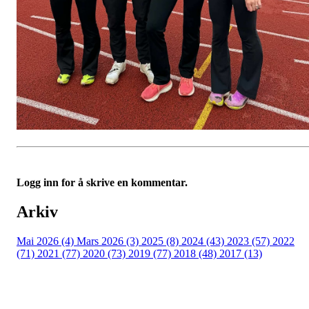
Logg inn for å skrive en kommentar.
Arkiv
Mai 2026 (4)
Mars 2026 (3)
2025 (8)
2024 (43)
2023 (57)
2022
(71)
2021 (77)
2020 (73)
2019 (77)
2018 (48)
2017 (13)