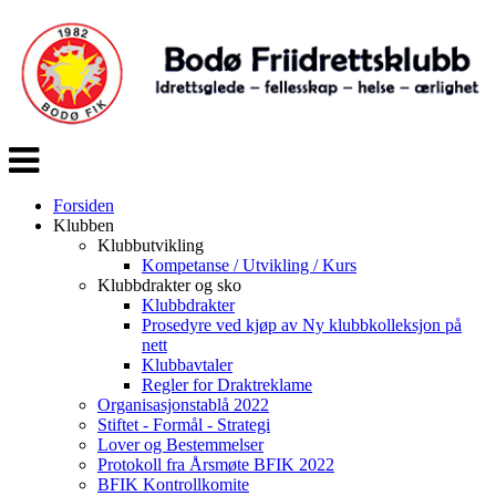
Veksle
navigasjon
Forsiden
Klubben
Klubbutvikling
Kompetanse / Utvikling / Kurs
Klubbdrakter og sko
Klubbdrakter
Prosedyre ved kjøp av Ny klubbkolleksjon på
nett
Klubbavtaler
Regler for Draktreklame
Organisasjonstablå 2022
Stiftet - Formål - Strategi
Lover og Bestemmelser
Protokoll fra Årsmøte BFIK 2022
BFIK Kontrollkomite