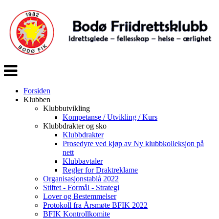
Veksle
navigasjon
Forsiden
Klubben
Klubbutvikling
Kompetanse / Utvikling / Kurs
Klubbdrakter og sko
Klubbdrakter
Prosedyre ved kjøp av Ny klubbkolleksjon på
nett
Klubbavtaler
Regler for Draktreklame
Organisasjonstablå 2022
Stiftet - Formål - Strategi
Lover og Bestemmelser
Protokoll fra Årsmøte BFIK 2022
BFIK Kontrollkomite