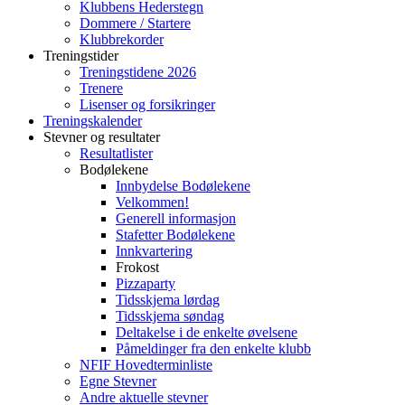
Klubbens Hederstegn
Dommere / Startere
Klubbrekorder
Treningstider
Treningstidene 2026
Trenere
Lisenser og forsikringer
Treningskalender
Stevner og resultater
Resultatlister
Bodølekene
Innbydelse Bodølekene
Velkommen!
Generell informasjon
Stafetter Bodølekene
Innkvartering
Frokost
Pizzaparty
Tidsskjema lørdag
Tidsskjema søndag
Deltakelse i de enkelte øvelsene
Påmeldinger fra den enkelte klubb
NFIF Hovedterminliste
Egne Stevner
Andre aktuelle stevner