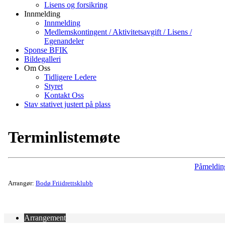
Lisens og forsikring
Innmelding
Innmelding
Medlemskontingent / Aktivitetsavgift / Lisens /
Egenandeler
Sponse BFIK
Bildegalleri
Om Oss
Tidligere Ledere
Styret
Kontakt Oss
Stav stativet justert på plass
Terminlistemøte
Påmeldin
Arrangør:
Bodø Friidrettsklubb
Arrangement