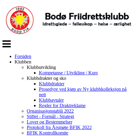
Veksle
navigasjon
Forsiden
Klubben
Klubbutvikling
Kompetanse / Utvikling / Kurs
Klubbdrakter og sko
Klubbdrakter
Prosedyre ved kjøp av Ny klubbkolleksjon på
nett
Klubbavtaler
Regler for Draktreklame
Organisasjonstablå 2022
Stiftet - Formål - Strategi
Lover og Bestemmelser
Protokoll fra Årsmøte BFIK 2022
BFIK Kontrollkomite