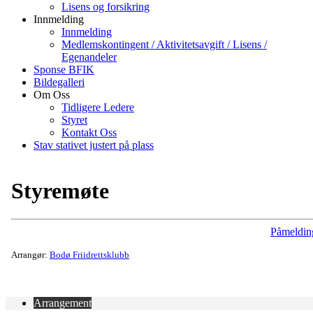
Lisens og forsikring
Innmelding
Innmelding
Medlemskontingent / Aktivitetsavgift / Lisens /
Egenandeler
Sponse BFIK
Bildegalleri
Om Oss
Tidligere Ledere
Styret
Kontakt Oss
Stav stativet justert på plass
Styremøte
Påmeldin
Arrangør:
Bodø Friidrettsklubb
Arrangement