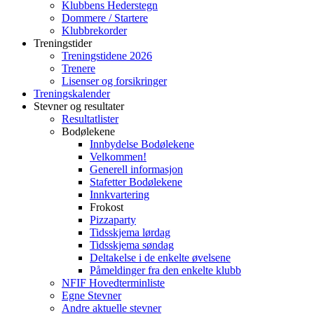
Klubbens Hederstegn
Dommere / Startere
Klubbrekorder
Treningstider
Treningstidene 2026
Trenere
Lisenser og forsikringer
Treningskalender
Stevner og resultater
Resultatlister
Bodølekene
Innbydelse Bodølekene
Velkommen!
Generell informasjon
Stafetter Bodølekene
Innkvartering
Frokost
Pizzaparty
Tidsskjema lørdag
Tidsskjema søndag
Deltakelse i de enkelte øvelsene
Påmeldinger fra den enkelte klubb
NFIF Hovedterminliste
Egne Stevner
Andre aktuelle stevner