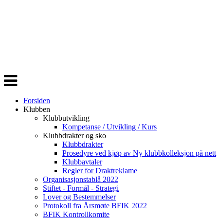
Veksle
navigasjon
Forsiden
Klubben
Klubbutvikling
Kompetanse / Utvikling / Kurs
Klubbdrakter og sko
Klubbdrakter
Prosedyre ved kjøp av Ny klubbkolleksjon på nett
Klubbavtaler
Regler for Draktreklame
Organisasjonstablå 2022
Stiftet - Formål - Strategi
Lover og Bestemmelser
Protokoll fra Årsmøte BFIK 2022
BFIK Kontrollkomite