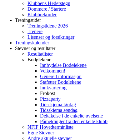
Klubbens Hederstegn
Dommere / Startere
Klubbrekorder
Treningstider
Treningstidene 2026
Trenere
Lisenser og forsikringer
Treningskalender
Stevner og resultater
Resultatlister
Bodølekene
Innbydelse Bodølekene
Velkommen!
Generell informasjon
Stafetter Bodølekene
Innkvartering
Frokost
Pizzaparty
Tidsskjema lørdag
Tidsskjema søndag
Deltakelse i de enkelte øvelsene
Påmeldinger fra den enkelte klubb
NFIF Hovedterminliste
Egne Stevner
Andre aktuelle stevner