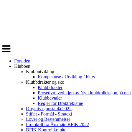
Veksle
navigasjon
Forsiden
Klubben
Klubbutvikling
Kompetanse / Utvikling / Kurs
Klubbdrakter og sko
Klubbdrakter
Prosedyre ved kjøp av Ny klubbkolleksjon på nett
Klubbavtaler
Regler for Draktreklame
Organisasjonstablå 2022
Stiftet - Formål - Strategi
Lover og Bestemmelser
Protokoll fra Årsmøte BFIK 2022
BFIK Kontrollkomite