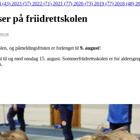
4 (43)
2023 (57)
2022 (71)
2021 (77)
2020 (73)
2019 (77)
2018 (48)
20
ser på friidrettskolen
 2018
olen, og påmeldingsfristen er forlenget til
9. august
!
 til og med onsdag 15. august. Sommerfriidrettsskolen er for aldersgrup
n.