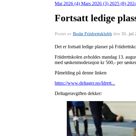
Mai 2026 (4)
Mars 2026 (3)
2025 (8)
202
Fortsatt ledige plas
Postet av
Bodø Friidrettsklubb
den
31. jul
Det er fortsatt ledige plasser på Friidrettsk
Friidrettskolen avholdes mandag 13. august
med søskenmoderasjon kr 500,- per søske
Påmelding på denne linken
https://www.deltager.no/Idrett...
Deltageravgiften dekker: