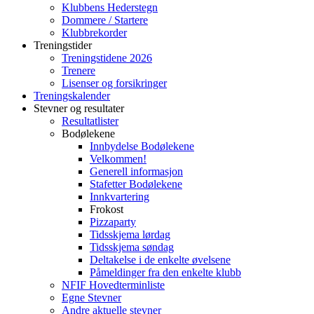
Klubbens Hederstegn
Dommere / Startere
Klubbrekorder
Treningstider
Treningstidene 2026
Trenere
Lisenser og forsikringer
Treningskalender
Stevner og resultater
Resultatlister
Bodølekene
Innbydelse Bodølekene
Velkommen!
Generell informasjon
Stafetter Bodølekene
Innkvartering
Frokost
Pizzaparty
Tidsskjema lørdag
Tidsskjema søndag
Deltakelse i de enkelte øvelsene
Påmeldinger fra den enkelte klubb
NFIF Hovedterminliste
Egne Stevner
Andre aktuelle stevner