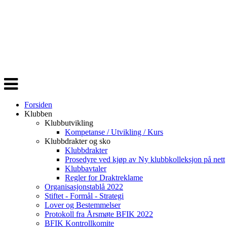
Veksle
navigasjon
Forsiden
Klubben
Klubbutvikling
Kompetanse / Utvikling / Kurs
Klubbdrakter og sko
Klubbdrakter
Prosedyre ved kjøp av Ny klubbkolleksjon på nett
Klubbavtaler
Regler for Draktreklame
Organisasjonstablå 2022
Stiftet - Formål - Strategi
Lover og Bestemmelser
Protokoll fra Årsmøte BFIK 2022
BFIK Kontrollkomite