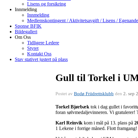
Lisens og forsikring
Innmelding
Innmelding
Medlemskontingent / Aktivitetsavgift / Lisens / Egenande
Sponse BFIK
Bildegalleri
Om Oss
Tidligere Ledere
Styret
Kontakt Oss
Stav stativet justert på plass
Gull til Torkel i U
Postet av
Bodø Friidrettsklubb
den
2. sep 
Torkel Bjørbæk
tok i dag gullet i favori
foran sølvmedaljevinneren. Vi gratulerer! To
Karl Reinvik
kom i mål på 13. plass på
2
1 Lekene i forrige måned. Flott framgang!