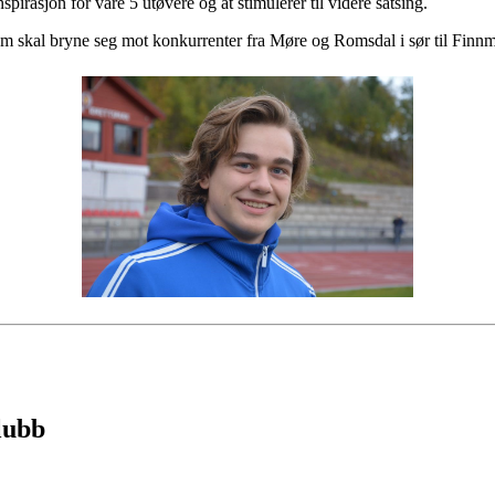
pirasjon for våre 5 utøvere og at stimulerer til videre satsing.
om skal bryne seg mot konkurrenter fra Møre og Romsdal i sør til Fin
lubb