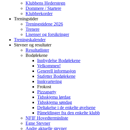
Klubbens Hederstegn
Dommere / Startere
Klubbrekorder
Treningstider
Treningstidene 2026
Trenere
Lisenser og forsikringer
Treningskalender
Stevner og resultater
Resultatlister
Bodølekene
Innbydelse Bodølekene
Velkommen!
Generell informasjon
Stafetter Bodølekene
Innkvartering
Frokost
Pizzaparty
Tidsskjema lørdag
Tidsskjema søndag
Deltakelse i de enkelte øvelsene
Påmeldinger fra den enkelte klubb
NFIF Hovedterminliste
Egne Stevner
Andre aktuelle stevner