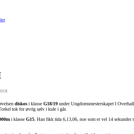
ler
M
2018
ttøvelsen
diskos
i klasse
G18/19
under Ungdomsmesterskapet I Overhalla.
rkel tok for øvrig sølv i kule i går.
000m
i klasse
G15
. Han fikk tida 6,13,06, noe som er vel 14 sekunder 