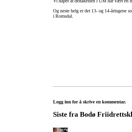
Vi håper at deltakelsen i UM har vært en ins
Og neste helg er det 13- og 14-åringene s
i Romsdal.
Logg inn for å skrive en kommentar.
Siste fra Bodø Friidrettsk