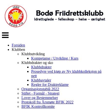
Veksle
navigasjon
Forsiden
Klubben
Klubbutvikling
Kompetanse / Utvikling / Kurs
Klubbdrakter og sko
Klubbdrakter
Prosedyre ved kjøp av Ny klubbkolleksjon på
nett
Klubbavtaler
Regler for Draktreklame
Organisasjonstablå 2022
Stiftet - Formål - Strategi
Lover og Bestemmelser
Protokoll fra Årsmøte BFIK 2022
BFIK Kontrollkomite