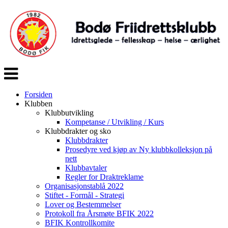
Veksle
navigasjon
Forsiden
Klubben
Klubbutvikling
Kompetanse / Utvikling / Kurs
Klubbdrakter og sko
Klubbdrakter
Prosedyre ved kjøp av Ny klubbkolleksjon på
nett
Klubbavtaler
Regler for Draktreklame
Organisasjonstablå 2022
Stiftet - Formål - Strategi
Lover og Bestemmelser
Protokoll fra Årsmøte BFIK 2022
BFIK Kontrollkomite