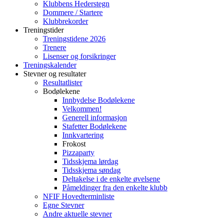
Klubbens Hederstegn
Dommere / Startere
Klubbrekorder
Treningstider
Treningstidene 2026
Trenere
Lisenser og forsikringer
Treningskalender
Stevner og resultater
Resultatlister
Bodølekene
Innbydelse Bodølekene
Velkommen!
Generell informasjon
Stafetter Bodølekene
Innkvartering
Frokost
Pizzaparty
Tidsskjema lørdag
Tidsskjema søndag
Deltakelse i de enkelte øvelsene
Påmeldinger fra den enkelte klubb
NFIF Hovedterminliste
Egne Stevner
Andre aktuelle stevner