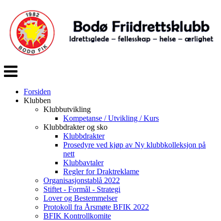
Veksle
navigasjon
Forsiden
Klubben
Klubbutvikling
Kompetanse / Utvikling / Kurs
Klubbdrakter og sko
Klubbdrakter
Prosedyre ved kjøp av Ny klubbkolleksjon på
nett
Klubbavtaler
Regler for Draktreklame
Organisasjonstablå 2022
Stiftet - Formål - Strategi
Lover og Bestemmelser
Protokoll fra Årsmøte BFIK 2022
BFIK Kontrollkomite