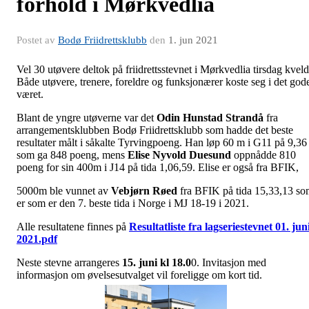
forhold i Mørkvedlia
Postet av
Bodø Friidrettsklubb
den
1. jun 2021
Vel 30 utøvere deltok på friidrettsstevnet i Mørkvedlia tirsdag kveld
Både utøvere, trenere, foreldre og funksjonærer koste seg i det god
været.
Blant de yngre utøverne var det
Odin Hunstad Strandå
fra
arrangementsklubben Bodø Friidrettsklubb som hadde det beste
resultater målt i såkalte Tyrvingpoeng. Han løp 60 m i G11 på 9,36
som ga 848 poeng, mens
Elise Nyvold Duesund
oppnådde 810
poeng for sin 400m i J14 på tida 1,06,59. Elise er også fra BFIK,
5000m ble vunnet av
Vebjørn Røed
fra BFIK på tida 15,33,13 s
er som er den 7. beste tida i Norge i MJ 18-19 i 2021.
Alle resultatene finnes på
Resultatliste fra lagseriestevnet 01. jun
2021.pdf
Neste stevne arrangeres
15. juni kl 18.0
0. Invitasjon med
informasjon om øvelsesutvalget vil foreligge om kort tid.