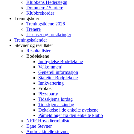
Klubbens Hederstegn
Dommere / Startere
Klubbrekorder
Treningstider
Treningstidene 2026
Trenere
Lisenser og forsikringer
Treningskalender
Stevner og resultater
Resultatlister
Bodølekene
Innbydelse Bodølekene
Velkommen!
Generell informasjon
Stafetter Bodølekene
Innkvartering
Frokost
Pizzaparty
Tidsskjema lørdag
Tidsskjema søndag
Deltakelse i de enkelte øvelsene
Påmeldinger fra den enkelte klubb
NFIF Hovedterminliste
Egne Stevner
Andre aktuelle stevner