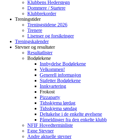
Klubbens Hederstegn
Dommere / Startere
Klubbrekorder
Treningstider
Treningstidene 2026
Trenere
Lisenser og forsikringer
Treningskalender
Stevner og resultater
Resultatlister
Bodølekene
Innbydelse Bodølekene
Velkommen!
Generell informasjon
Stafetter Bodølekene
Innkvartering
Frokost
Pizzaparty
Tidsskjema lørdag
Tidsskjema søndag
Deltakelse i de enkelte øvelsene
Påmeldinger fra den enkelte klubb
NFIF Hovedterminliste
Egne Stevner
Andre aktuelle stevner