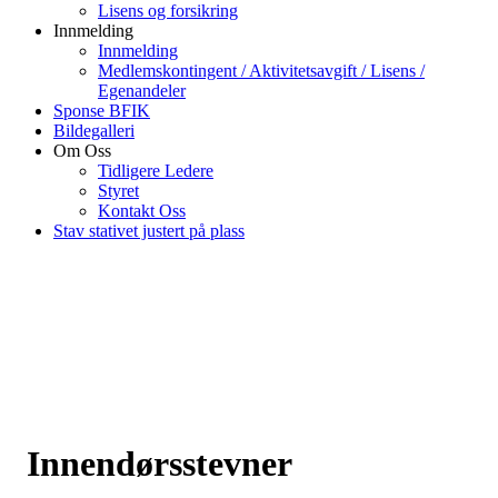
Lisens og forsikring
Innmelding
Innmelding
Medlemskontingent / Aktivitetsavgift / Lisens /
Egenandeler
Sponse BFIK
Bildegalleri
Om Oss
Tidligere Ledere
Styret
Kontakt Oss
Stav stativet justert på plass
Innendørsstevner