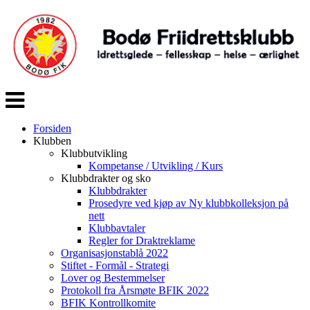
Veksle
navigasjon
Forsiden
Klubben
Klubbutvikling
Kompetanse / Utvikling / Kurs
Klubbdrakter og sko
Klubbdrakter
Prosedyre ved kjøp av Ny klubbkolleksjon på
nett
Klubbavtaler
Regler for Draktreklame
Organisasjonstablå 2022
Stiftet - Formål - Strategi
Lover og Bestemmelser
Protokoll fra Årsmøte BFIK 2022
BFIK Kontrollkomite