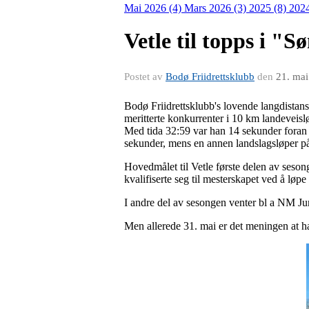
Mai 2026 (4)
Mars 2026 (3)
2025 (8)
202
Vetle til topps i "
Postet av
Bodø Friidrettsklubb
den
21. ma
Bodø Friidrettsklubb's lovende langdistans
meritterte konkurrenter i 10 km landeveis
Med tida 32:59 var han 14 sekunder foran
sekunder, mens en annen landslagsløper på
Hovedmålet til Vetle første delen av seso
kvalifiserte seg til mesterskapet ved å lø
I andre del av sesongen venter bl a NM Ju
Men allerede 31. mai er det meningen at h