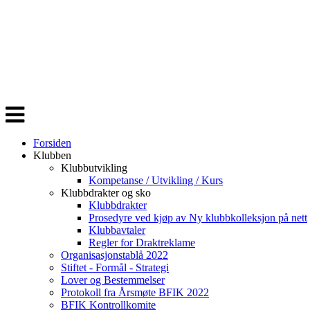
Veksle
navigasjon
Forsiden
Klubben
Klubbutvikling
Kompetanse / Utvikling / Kurs
Klubbdrakter og sko
Klubbdrakter
Prosedyre ved kjøp av Ny klubbkolleksjon på nett
Klubbavtaler
Regler for Draktreklame
Organisasjonstablå 2022
Stiftet - Formål - Strategi
Lover og Bestemmelser
Protokoll fra Årsmøte BFIK 2022
BFIK Kontrollkomite