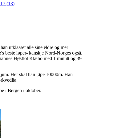
17 (13)
han utklasset alle sine eldre og mer
ø's beste løper- kanskje Nord-Norges også.
ohannes Høsflot Klæbo med 1 minutt og 39
. juni. Her skal han løpe 10000m. Han
ørkvedlia.
e i Bergen i oktober.