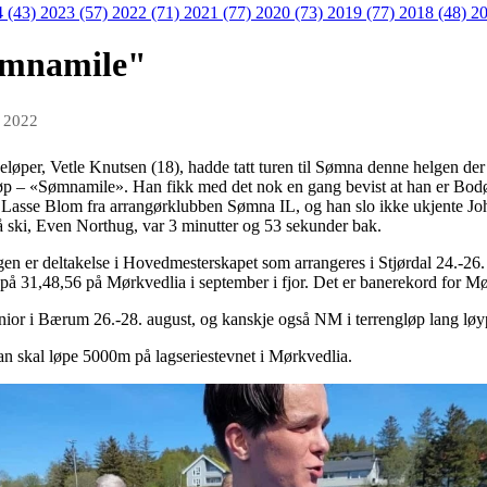
4 (43)
2023 (57)
2022 (71)
2021 (77)
2020 (73)
2019 (77)
2018 (48)
20
Sømnamile"
i 2022
eløper, Vetle Knutsen (18), hadde tatt turen til Sømna denne helgen der 
løp – «Sømnamile». Han fikk med det nok en gang bevist at han er Bod
 Lasse Blom fra arrangørklubben Sømna IL, og han slo ikke ukjente J
 ski, Even Northug, var 3 minutter og 53 sekunder bak.
ngen er deltakelse i Hovedmesterskapet som arrangeres i Stjørdal 24.-26
pe på 31,48,56 på Mørkvedlia i september i fjor. Det er banerekord for M
nior i Bærum 26.-28. august, og kanskje også NM i terrengløp lang løyp
an skal løpe 5000m på lagseriestevnet i Mørkvedlia.