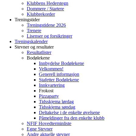
Klubbens Hederstegn
Dommere / Startere
Klubbrekorder
Treningstider
Treningstidene 2026
Trenere
Lisenser og forsikringer
Treningskalender
Stevner og resultater
Resultatlister
Bodølekene
Innbydelse Bodølekene
Velkommen!
Generell informasjon
Stafetter Bodølekene
Innkvartering
Frokost
Pizzaparty
Tidsskjema lørdag
Tidsskjema søndag
Deltakelse i de enkelte øvelsene
Påmeldinger fra den enkelte klubb
NFIF Hovedterminliste
Egne Stevner
Andre aktuelle stevner