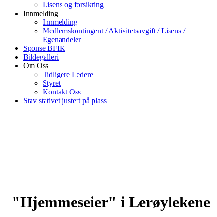
Lisens og forsikring
Innmelding
Innmelding
Medlemskontingent / Aktivitetsavgift / Lisens /
Egenandeler
Sponse BFIK
Bildegalleri
Om Oss
Tidligere Ledere
Styret
Kontakt Oss
Stav stativet justert på plass
"Hjemmeseier" i Lerøylekene