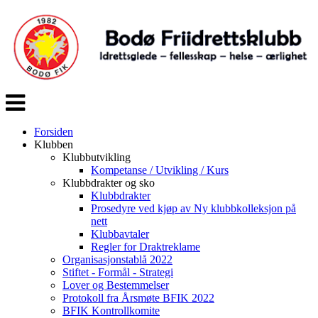
Veksle
navigasjon
Forsiden
Klubben
Klubbutvikling
Kompetanse / Utvikling / Kurs
Klubbdrakter og sko
Klubbdrakter
Prosedyre ved kjøp av Ny klubbkolleksjon på
nett
Klubbavtaler
Regler for Draktreklame
Organisasjonstablå 2022
Stiftet - Formål - Strategi
Lover og Bestemmelser
Protokoll fra Årsmøte BFIK 2022
BFIK Kontrollkomite