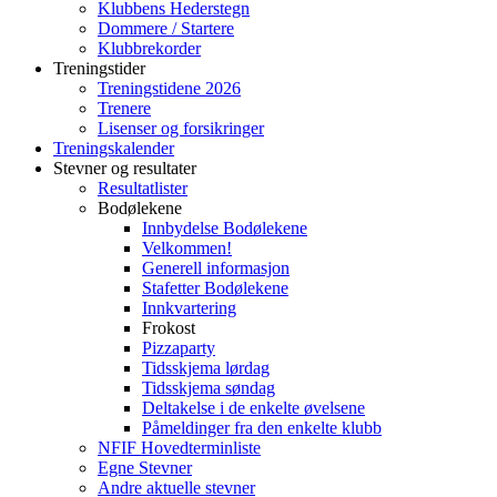
Klubbens Hederstegn
Dommere / Startere
Klubbrekorder
Treningstider
Treningstidene 2026
Trenere
Lisenser og forsikringer
Treningskalender
Stevner og resultater
Resultatlister
Bodølekene
Innbydelse Bodølekene
Velkommen!
Generell informasjon
Stafetter Bodølekene
Innkvartering
Frokost
Pizzaparty
Tidsskjema lørdag
Tidsskjema søndag
Deltakelse i de enkelte øvelsene
Påmeldinger fra den enkelte klubb
NFIF Hovedterminliste
Egne Stevner
Andre aktuelle stevner