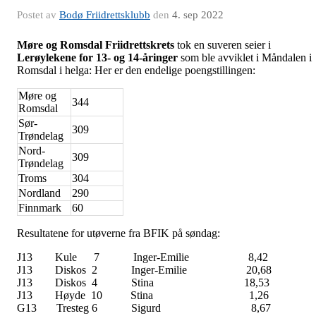
Postet av
Bodø Friidrettsklubb
den
4. sep 2022
Møre og Romsdal Friidrettskrets
tok en suveren seier i
Lerøylekene for 13- og 14-åringer
som ble avviklet i Måndalen i
Romsdal i helga: Her er den endelige poengstillingen:
Møre og
344
Romsdal
Sør-
309
Trøndelag
Nord-
309
Trøndelag
Troms
304
Nordland
290
Finnmark
60
Resultatene for utøverne fra BFIK på søndag:
J13 Kule 7 Inger-Emilie 8,42
J13 Diskos 2 Inger-Emilie 20,68
J13 Diskos 4 Stina 18,53
J13 Høyde 10 Stina 1,26
G13 Tresteg 6 Sigurd 8,67