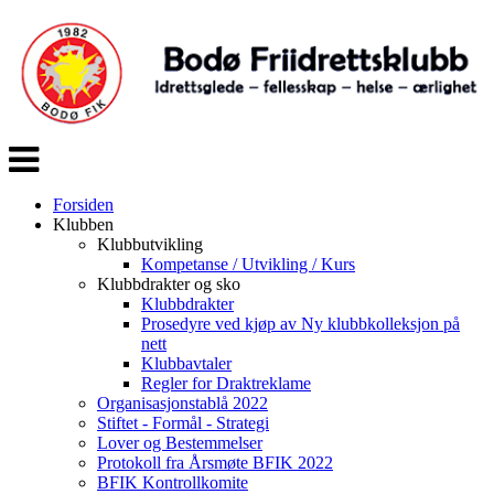
Veksle
navigasjon
Forsiden
Klubben
Klubbutvikling
Kompetanse / Utvikling / Kurs
Klubbdrakter og sko
Klubbdrakter
Prosedyre ved kjøp av Ny klubbkolleksjon på
nett
Klubbavtaler
Regler for Draktreklame
Organisasjonstablå 2022
Stiftet - Formål - Strategi
Lover og Bestemmelser
Protokoll fra Årsmøte BFIK 2022
BFIK Kontrollkomite