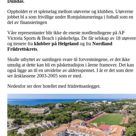
Dundas
.
Oppholdet er et spleiselag mellom utøverne og klubben. Utøverne
jobbet bl a som frivillige under Romjulsturneringa i fotball som en
del av finansieringen
Våre representanter blir ikke de eneste nordlendingene på AP
Victoria Sports & Beach i påskehelga. De får selskap av 18 utøvere
og trenere fra
klubber på Helgeland
og fra
Nordland
Friidrettskrets
.
Skulle utbyttet av samlingen svare til forventningene, er det ikke
umulig at dette kan bli en påsketradisjon i årene framover. Det kan
også ligge an til en utvidelse av aldersspennet. I år er det som dere
ser årsklassene 2003-2005 som er med.
Nedenfor ser dere hotellet med friidrettsanlegget.