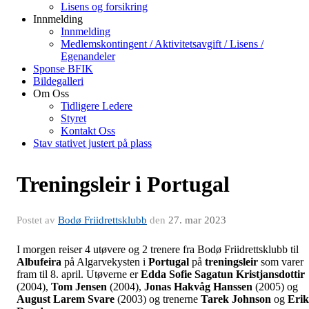
Lisens og forsikring
Innmelding
Innmelding
Medlemskontingent / Aktivitetsavgift / Lisens /
Egenandeler
Sponse BFIK
Bildegalleri
Om Oss
Tidligere Ledere
Styret
Kontakt Oss
Stav stativet justert på plass
Treningsleir i Portugal
Postet av
Bodø Friidrettsklubb
den
27. mar 2023
I morgen reiser 4 utøvere og 2 trenere fra Bodø Friidrettsklubb til
Albufeira
på Algarvekysten i
Portugal
på
treningsleir
som varer
fram til 8. april. Utøverne er
Edda Sofie Sagatun Kristjansdottir
(2004),
Tom Jensen
(2004),
Jonas Hakvåg Hanssen
(2005) og
August
Larem Svare
(2003) og trenerne
Tarek Johnson
og
Erik