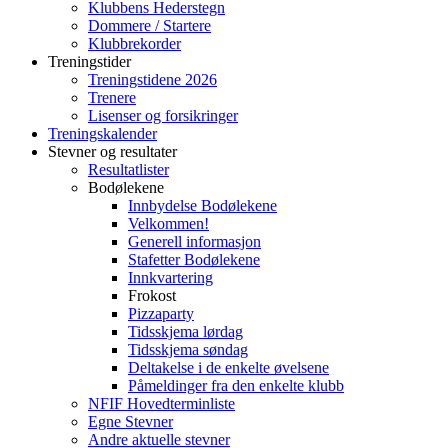
Klubbens Hederstegn
Dommere / Startere
Klubbrekorder
Treningstider
Treningstidene 2026
Trenere
Lisenser og forsikringer
Treningskalender
Stevner og resultater
Resultatlister
Bodølekene
Innbydelse Bodølekene
Velkommen!
Generell informasjon
Stafetter Bodølekene
Innkvartering
Frokost
Pizzaparty
Tidsskjema lørdag
Tidsskjema søndag
Deltakelse i de enkelte øvelsene
Påmeldinger fra den enkelte klubb
NFIF Hovedterminliste
Egne Stevner
Andre aktuelle stevner