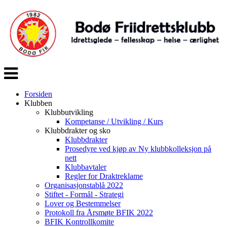
Veksle
navigasjon
Forsiden
Klubben
Klubbutvikling
Kompetanse / Utvikling / Kurs
Klubbdrakter og sko
Klubbdrakter
Prosedyre ved kjøp av Ny klubbkolleksjon på
nett
Klubbavtaler
Regler for Draktreklame
Organisasjonstablå 2022
Stiftet - Formål - Strategi
Lover og Bestemmelser
Protokoll fra Årsmøte BFIK 2022
BFIK Kontrollkomite