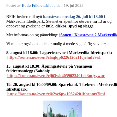
Postet av
Bodø Friidrettsklubb
den
19. jul 2023
BFIK inviterer til nytt
kaststevne onsdag 26. juli kl 18.00
i
Mørkvedlia Idrettspark. Stevnet er åpent for utøvere fra 13 år og
oppover og øvelsene er
kule, diskos, spyd og slegge
.
Mer informasjon og påmelding:
iSonen | Kaststevne 2 Mørkvedli
Vi minner også om at det er mulig å mede seg på flg stevner:
8. august kl 18.00: Lagseriestevne i Mørkvedlia Idrettspark:
https://isonen.no/event/claqlqp6226126211cjehnfv9a1
15. august kl 18.30: Åpningsstevne på Vensmoen
friidrettsanlegg (Saltdal):
https://isonen.no/event/clj63wk4059023401ek3mjzywuc
19.-20. august kl 10.00/09.00: Sparebank 1 Lekene i Mørkvedl
Idrettspark
:
https://isonen.no/event/clk2sv6pw10624201hheamx7lmf