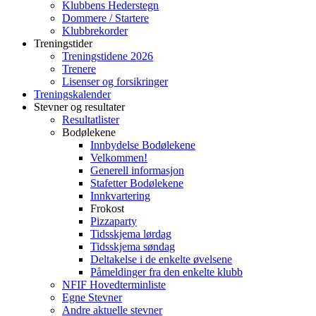
Klubbens Hederstegn
Dommere / Startere
Klubbrekorder
Treningstider
Treningstidene 2026
Trenere
Lisenser og forsikringer
Treningskalender
Stevner og resultater
Resultatlister
Bodølekene
Innbydelse Bodølekene
Velkommen!
Generell informasjon
Stafetter Bodølekene
Innkvartering
Frokost
Pizzaparty
Tidsskjema lørdag
Tidsskjema søndag
Deltakelse i de enkelte øvelsene
Påmeldinger fra den enkelte klubb
NFIF Hovedterminliste
Egne Stevner
Andre aktuelle stevner