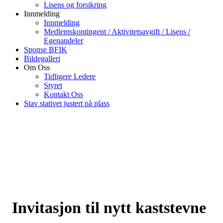
Lisens og forsikring
Innmelding
Innmelding
Medlemskontingent / Aktivitetsavgift / Lisens /
Egenandeler
Sponse BFIK
Bildegalleri
Om Oss
Tidligere Ledere
Styret
Kontakt Oss
Stav stativet justert på plass
Invitasjon til nytt kaststevne