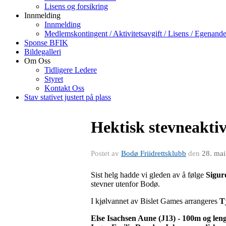
Lisens og forsikring
Innmelding
Innmelding
Medlemskontingent / Aktivitetsavgift / Lisens / Egenande
Sponse BFIK
Bildegalleri
Om Oss
Tidligere Ledere
Styret
Kontakt Oss
Stav stativet justert på plass
Hektisk stevneaktiv
Postet av
Bodø Friidrettsklubb
den
28. ma
Sist helg hadde vi gleden av å følge
Sigur
stevner utenfor Bodø.
I kjølvannet av Bislet Games arrangeres
T
Else Isachsen Aune (J13) - 100m og len