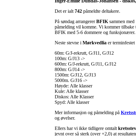
Inger-Emilie Dundas-Johansen - diskos,
Det er ialt
742
påmeldte deltakere.
På søndag arrangerer
BFIK
sammen med
påmelding vil komme. Vi kommer tilbake til 
BFIK med 5-6 dommere og funksjonærer.
Neste stevne i
Mørkvedlia
er terminfestet 
60m: G/J-rekrutt, G/J11, G/J12
100m: G/J13 ->
600m: G/J-rekrutt, G/J11, G/J12
800m: G/J14 ->
1500m: G/J12, G/J13
5000m. G/J16 ->
Høyde: Alle klasser
Kule: Alle klasser
Diskos: Alle Klasser
Spyd: Alle klasser
Mer informasjon og påmelding på
Kretsst
og øvelser.
Ellers har vi ikke tidligere omtalt
kretsste
jevnt over så sterk (over +2,0) at resultat