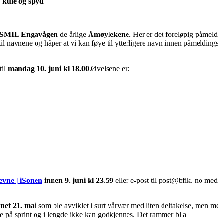
 kule og spyd
SMIL Engavågen
de årlige
Åmøylekene.
Her er det foreløpig påmeldt
navnene og håper at vi kan føye til ytterligere navn innen påmeldingsfris
til
mandag 10. juni kl 18.00
.Øvelsene er:
evne | iSonen
innen 9. juni kl 23.59
eller e-post til post@bfik. no me
vnet 21. mai
som ble avviklet i surt vårvær med liten deltakelse, men m
ene på sprint og i lengde ikke kan godkjennes. Det rammer bl a