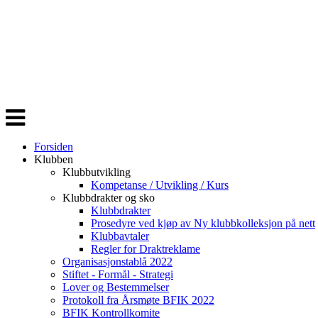
Veksle
navigasjon
Forsiden
Klubben
Klubbutvikling
Kompetanse / Utvikling / Kurs
Klubbdrakter og sko
Klubbdrakter
Prosedyre ved kjøp av Ny klubbkolleksjon på nett
Klubbavtaler
Regler for Draktreklame
Organisasjonstablå 2022
Stiftet - Formål - Strategi
Lover og Bestemmelser
Protokoll fra Årsmøte BFIK 2022
BFIK Kontrollkomite