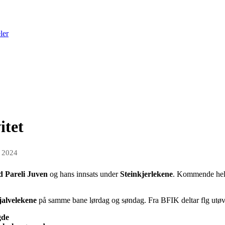
ler
itet
i 2024
d Pareli Juven
og hans innsats under
Steinkjerlekene
. Kommende helg
jalvelekene
på samme bane lørdag og søndag. Fra BFIK deltar flg utøv
gde