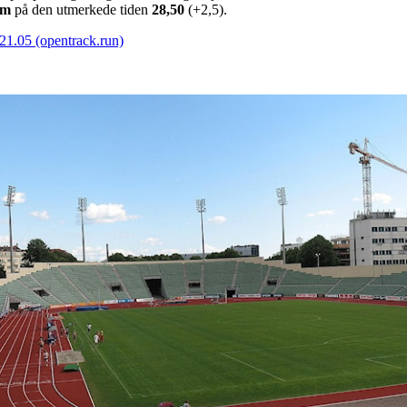
0m
på den utmerkede tiden
28,50
(+2,5).
1.05 (opentrack.run)