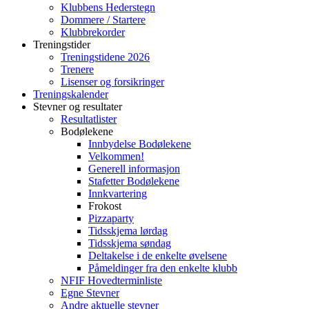
Klubbens Hederstegn
Dommere / Startere
Klubbrekorder
Treningstider
Treningstidene 2026
Trenere
Lisenser og forsikringer
Treningskalender
Stevner og resultater
Resultatlister
Bodølekene
Innbydelse Bodølekene
Velkommen!
Generell informasjon
Stafetter Bodølekene
Innkvartering
Frokost
Pizzaparty
Tidsskjema lørdag
Tidsskjema søndag
Deltakelse i de enkelte øvelsene
Påmeldinger fra den enkelte klubb
NFIF Hovedterminliste
Egne Stevner
Andre aktuelle stevner