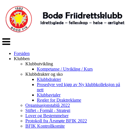
Veksle
navigasjon
Forsiden
Klubben
Klubbutvikling
Kompetanse / Utvikling / Kurs
Klubbdrakter og sko
Klubbdrakter
Prosedyre ved kjøp av Ny klubbkolleksjon på
nett
Klubbavtaler
Regler for Draktreklame
Organisasjonstablå 2022
Stiftet - Formål - Strategi
Lover og Bestemmelser
Protokoll fra Årsmøte BFIK 2022
BFIK Kontrollkomite