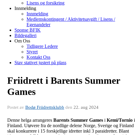
Lisens og forsikring
Innmelding
Innmelding
Medlemskontingent / Aktivitetsavgift / Lisens /
Egenandeler
Sponse BFIK
Bildegalleri
Om Oss
Tidligere Ledere
Styret
Kontakt Oss
Stav stativet justert på plass
Friidrett i Barents Summer
Games
Postet av
Bodø Friidrettsklubb
den
22. aug 2024
Denne helga arrangeres
Barents Summer Games
i
Kemi/Tornio
i
Finland. Utøvere fra de nordlige delene Norge, Sverige og Finland
skal konkurrere i 15 forskjellige idretter inkl 3 paraidretter. Blant