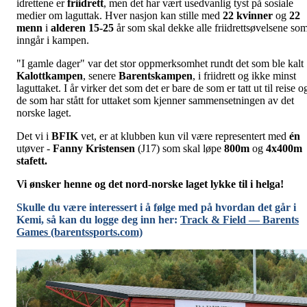
idrettene er
friidrett
, men det har vært usedvanlig tyst på sosiale
medier om laguttak. Hver nasjon kan stille med
22 kvinner
og
22
menn
i
alderen 15-25
år som skal dekke alle friidrettsøvelsene so
inngår i kampen.
"I gamle dager" var det stor oppmerksomhet rundt det som ble kalt
Kalottkampen
, senere
Barentskampen
, i friidrett og ikke minst
laguttaket. I år virker det som det er bare de som er tatt ut til reise o
de som har stått for uttaket som kjenner sammensetningen av det
norske laget.
Det vi i
BFIK
vet, er at klubben kun vil være representert med
én
utøver -
Fanny Kristensen
(J17) som skal løpe
800m
og
4x400m
stafett.
Vi ønsker henne og det nord-norske laget lykke til i helga!
Skulle du være interessert i å følge med på hvordan det går i
Kemi, så kan du logge deg inn her:
Track & Field — Barents
Games (barentssports.com)