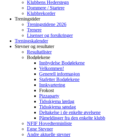
Klubbens Hederstegn
Dommere / Startere
Klubbrekorder
Treningstider
Treningstidene 2026
Trenere
Lisenser og forsikringer
Treningskalender
Stevner og resultater
Resultatlister
Bodølekene
Innbydelse Bodølekene
Velkommen!
Generell informasjon
Stafetter Bodølekene
Innkvartering
Frokost
Pizzaparty
Tidsskjema lørdag
Tidsskjema søndag
Deltakelse i de enkelte øvelsene
Påmeldinger fra den enkelte klubb
NFIF Hovedterminliste
Egne Stevner
Andre aktuelle stevner